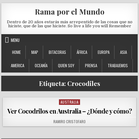
Skip to content
Rama por el Mundo
Dentro de 20 años estarás más arrepentido de las cosas que no
hiciste, que de las que hiciste. So live a life you will Remember
MENU
HOME
MAP
BITACORAS
ÁFRICA
EUROPA
ASIA
AMERICA
OCEANÍA
QUIEN SOY
PRENSA
TRABAJEMOS
Etiqueta:
Crocodiles
AUSTRALIA
Posted in
Ver Cocodrilos en Australia – ¿Dónde y cómo?
AUTHOR:
RAMIRO CRISTOFARO