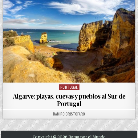
PORTUGAL
Posted in
Algarve: playas, cuevas y pueblos al Sur de
Portugal
AUTHOR:
RAMIRO CRISTOFARO
Copyright © 2026 Rama por el Mundo