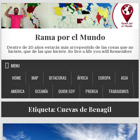
Skip to content
Rama por el Mundo
Dentro de 20 años estarás más arrepentido de las cosas que no
hiciste, que de las que hiciste. So live a life you will Remember
MENU
HOME
MAP
BITACORAS
ÁFRICA
EUROPA
ASIA
AMERICA
OCEANÍA
QUIEN SOY
PRENSA
TRABAJEMOS
Etiqueta:
Cuevas de Benagil