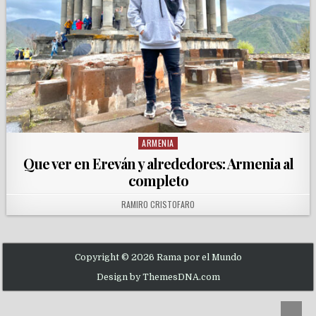
ARMENIA
Posted in
Que ver en Ereván y alrededores: Armenia al
completo
AUTHOR:
RAMIRO CRISTOFARO
Copyright © 2026 Rama por el Mundo
Design by ThemesDNA.com