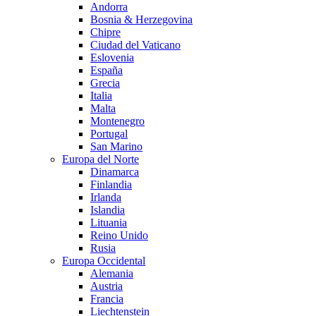
Andorra
Bosnia & Herzegovina
Chipre
Ciudad del Vaticano
Eslovenia
España
Grecia
Italia
Malta
Montenegro
Portugal
San Marino
Europa del Norte
Dinamarca
Finlandia
Irlanda
Islandia
Lituania
Reino Unido
Rusia
Europa Occidental
Alemania
Austria
Francia
Liechtenstein