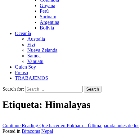
Guyana
Perú
Surinam
Argentina
Bolivia
Oceanía
Australia
Fiyi
Nueva Zelanda
Samoa
Vanuatu
Quien Soy
Prensa
TRABAJEMOS
Search for:
Etiqueta:
Himalayas
Continue Reading
Que hacer en Pokhara – Última parada antes de lo
Posted in
Bitacoras
Nepal