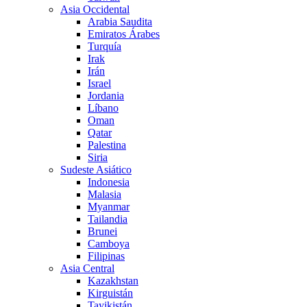
Asia Occidental
Arabia Saudita
Emiratos Árabes
Turquía
Irak
Irán
Israel
Jordania
Líbano
Oman
Qatar
Palestina
Siria
Sudeste Asiático
Indonesia
Malasia
Myanmar
Tailandia
Brunei
Camboya
Filipinas
Asia Central
Kazakhstan
Kirguistán
Tayikistán