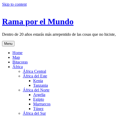
Skip to content
Rama por el Mundo
Dentro de 20 años estarás más arrepentido de las cosas que no hiciste,
Menu
Home
Map
Bitacoras
África
África Central
África del Este
Kenia
Tanzania
África del Norte
Argelia
Egipto
Marruecos
Túnez
África del Sur