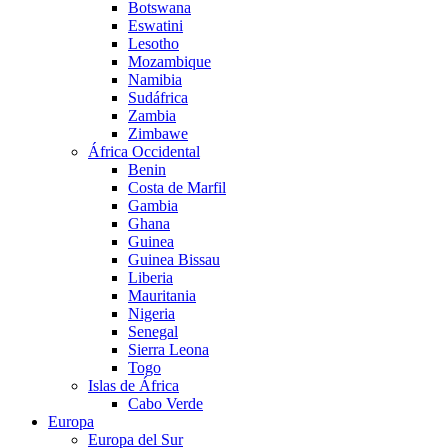
Botswana
Eswatini
Lesotho
Mozambique
Namibia
Sudáfrica
Zambia
Zimbawe
África Occidental
Benin
Costa de Marfil
Gambia
Ghana
Guinea
Guinea Bissau
Liberia
Mauritania
Nigeria
Senegal
Sierra Leona
Togo
Islas de África
Cabo Verde
Europa
Europa del Sur