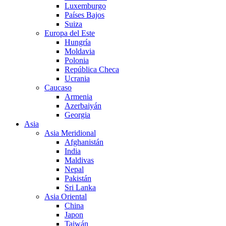
Luxemburgo
Países Bajos
Suiza
Europa del Este
Hungría
Moldavia
Polonia
República Checa
Ucrania
Caucaso
Armenia
Azerbaiyán
Georgia
Asia
Asia Meridional
Afghanistán
India
Maldivas
Nepal
Pakistán
Sri Lanka
Asia Oriental
China
Japon
Taiwán