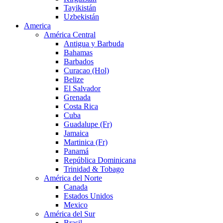
Tayikistán
Uzbekistán
America
América Central
Antigua y Barbuda
Bahamas
Barbados
Curacao (Hol)
Belize
El Salvador
Grenada
Costa Rica
Cuba
Guadalupe (Fr)
Jamaica
Martinica (Fr)
Panamá
República Dominicana
Trinidad & Tobago
América del Norte
Canada
Estados Unidos
Mexico
América del Sur
Brasil