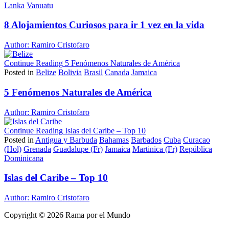
Lanka
Vanuatu
8 Alojamientos Curiosos para ir 1 vez en la vida
Author:
Ramiro Cristofaro
Continue Reading
5 Fenómenos Naturales de América
Posted in
Belize
Bolivia
Brasil
Canada
Jamaica
5 Fenómenos Naturales de América
Author:
Ramiro Cristofaro
Continue Reading
Islas del Caribe – Top 10
Posted in
Antigua y Barbuda
Bahamas
Barbados
Cuba
Curacao
(Hol)
Grenada
Guadalupe (Fr)
Jamaica
Martinica (Fr)
República
Dominicana
Islas del Caribe – Top 10
Author:
Ramiro Cristofaro
Copyright © 2026 Rama por el Mundo