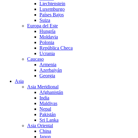
Liechtenstein
Luxemburgo
Países Bajos
Suiza
Europa del Este
Hungría
Moldavia
Polonia
República Checa
Ucrania
Caucaso
Armenia
Azerbaiyán
Georgia
Asia
Asia Meridional
Afghanistán
India
Maldivas
Nepal
Pakistán
Sri Lanka
Asia Oriental
China
Japon