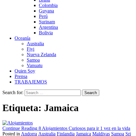
Colombia
Guyana
Perú
Surinam
Argentina
Bolivia
Oceanía
Australia
Fiyi
Nueva Zelanda
Samoa
Vanuatu
Quien Soy
Prensa
TRABAJEMOS
Search for:
Etiqueta:
Jamaica
Continue Reading
8 Alojamientos Curiosos para ir 1 vez en la vida
Posted in
Andorra
Australia
Finlandia
Jamaica
Maldivas
Samoa
Sri