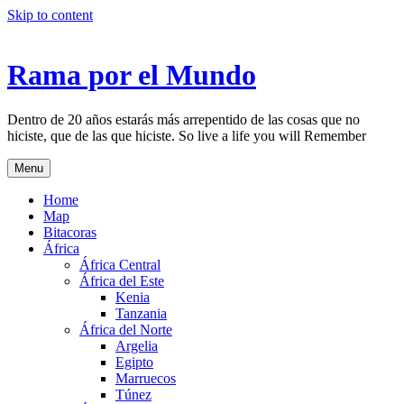
Skip to content
Rama por el Mundo
Dentro de 20 años estarás más arrepentido de las cosas que no
hiciste, que de las que hiciste. So live a life you will Remember
Menu
Home
Map
Bitacoras
África
África Central
África del Este
Kenia
Tanzania
África del Norte
Argelia
Egipto
Marruecos
Túnez