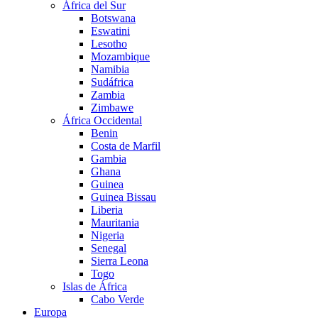
África del Sur
Botswana
Eswatini
Lesotho
Mozambique
Namibia
Sudáfrica
Zambia
Zimbawe
África Occidental
Benin
Costa de Marfil
Gambia
Ghana
Guinea
Guinea Bissau
Liberia
Mauritania
Nigeria
Senegal
Sierra Leona
Togo
Islas de África
Cabo Verde
Europa