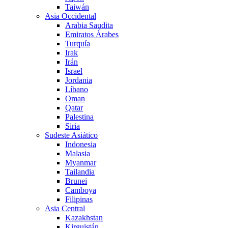
Taiwán
Asia Occidental
Arabia Saudita
Emiratos Árabes
Turquía
Irak
Irán
Israel
Jordania
Líbano
Oman
Qatar
Palestina
Siria
Sudeste Asiático
Indonesia
Malasia
Myanmar
Tailandia
Brunei
Camboya
Filipinas
Asia Central
Kazakhstan
Kirguistán