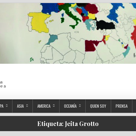
as
ve a
PA
ASIA
AMERICA
OCEANÍA
QUIEN SOY
PRENSA
Etiqueta:
Jeita Grotto