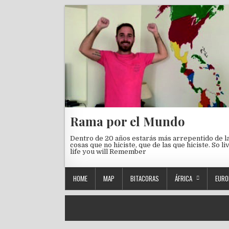
Skip to content
Rama por el Mundo
Dentro de 20 años estarás más arrepentido de l
cosas que no hiciste, que de las que hiciste. So li
life you will Remember
HOME
MAP
BITACORAS
ÁFRICA
EURO