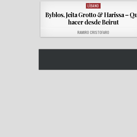
LÍBANO
Posted in
Byblos, Jeita Grotto & Harissa – Q
hacer desde Beirut
AUTHOR:
RAMIRO CRISTOFARO