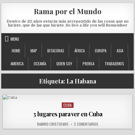
Skip to content
Rama por el Mundo
Dentro de 20 años estarás más arrepentido de las cosas que no
hiciste, que de las que hiciste. So live a life you will Remember
MENU
HOME
MAP
BITACORAS
ÁFRICA
EUROPA
ASIA
AMERICA
OCEANÍA
QUIEN SOY
PRENSA
TRABAJEMOS
Etiqueta:
La Habana
CUBA
Posted in
3 lugares para ver en Cuba
AUTHOR:
EN 3 LUGARES PARA VER 
RAMIRO CRISTOFARO
2 COMENTARIOS