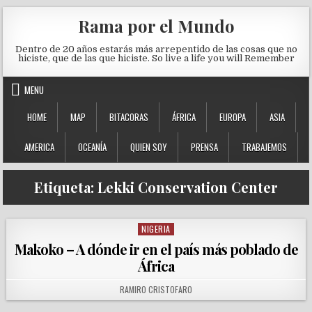
Skip to content
Rama por el Mundo
Dentro de 20 años estarás más arrepentido de las cosas que no
hiciste, que de las que hiciste. So live a life you will Remember
MENU
HOME
MAP
BITACORAS
ÁFRICA
EUROPA
ASIA
AMERICA
OCEANÍA
QUIEN SOY
PRENSA
TRABAJEMOS
Etiqueta:
Lekki Conservation Center
NIGERIA
Posted in
Makoko – A dónde ir en el país más poblado de
África
AUTHOR:
RAMIRO CRISTOFARO