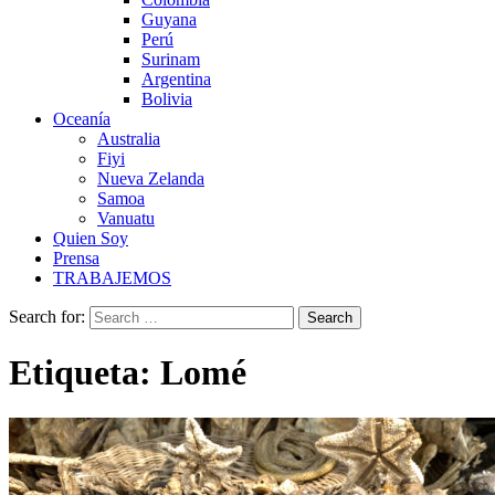
Guyana
Perú
Surinam
Argentina
Bolivia
Oceanía
Australia
Fiyi
Nueva Zelanda
Samoa
Vanuatu
Quien Soy
Prensa
TRABAJEMOS
Search for:
Etiqueta:
Lomé