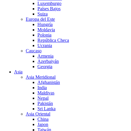
Luxemburgo
Países Bajos
Suiza
Europa del Este
Hungría
Moldavia
Polonia
República Checa
Ucrania
Caucaso
Armenia
Azerbaiyán
Georgia
Asia
Asia Meridional
Afghanistán
India
Maldivas
Nepal
Pakistán
Sri Lanka
Asia Oriental
China
Japon
Taiwán