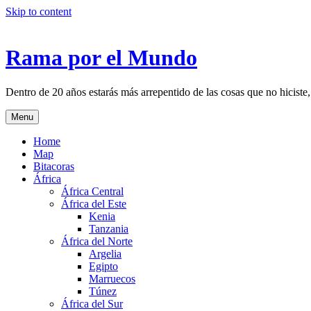
Skip to content
Rama por el Mundo
Dentro de 20 años estarás más arrepentido de las cosas que no hiciste,
Menu
Home
Map
Bitacoras
África
África Central
África del Este
Kenia
Tanzania
África del Norte
Argelia
Egipto
Marruecos
Túnez
África del Sur