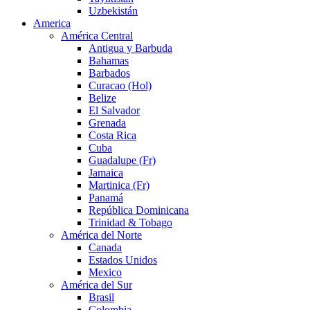
Uzbekistán
America
América Central
Antigua y Barbuda
Bahamas
Barbados
Curacao (Hol)
Belize
El Salvador
Grenada
Costa Rica
Cuba
Guadalupe (Fr)
Jamaica
Martinica (Fr)
Panamá
República Dominicana
Trinidad & Tobago
América del Norte
Canada
Estados Unidos
Mexico
América del Sur
Brasil
Colombia