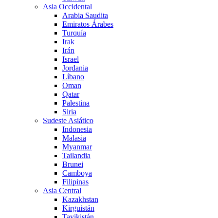
Asia Occidental
Arabia Saudita
Emiratos Árabes
Turquía
Irak
Irán
Israel
Jordania
Líbano
Oman
Qatar
Palestina
Siria
Sudeste Asiático
Indonesia
Malasia
Myanmar
Tailandia
Brunei
Camboya
Filipinas
Asia Central
Kazakhstan
Kirguistán
Tayikistán