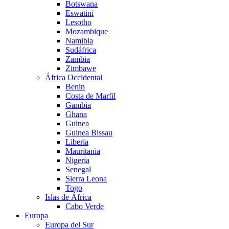
Botswana
Eswatini
Lesotho
Mozambique
Namibia
Sudáfrica
Zambia
Zimbawe
África Occidental
Benin
Costa de Marfil
Gambia
Ghana
Guinea
Guinea Bissau
Liberia
Mauritania
Nigeria
Senegal
Sierra Leona
Togo
Islas de África
Cabo Verde
Europa
Europa del Sur