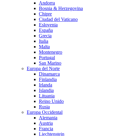
Andorra
Bosnia & Herzegovina
Chipre
Ciudad del Vaticano
Eslovenia
España
Grecia
Italia
Malta
Montenegro
Portugal
San Marino
Europa del Norte
Dinamarca
Finlandia
Irlanda
Islandia
Lituania
Reino Unido
Rusia
Europa Occidental
Alemania
Austria
Francia
Liechtenstein