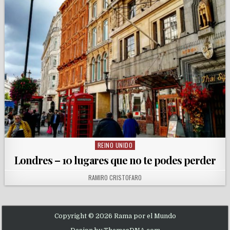
REINO UNIDO
Posted in
Londres – 10 lugares que no te podes perder
AUTHOR:
RAMIRO CRISTOFARO
Copyright © 2026 Rama por el Mundo