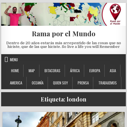
Skip to content
Rama por el Mundo
Dentro de 20 años estarás más arrepentido de las cosas que no
hiciste, que de las que hiciste. So live a life you will Remember
MENU
HOME
MAP
BITACORAS
ÁFRICA
EUROPA
ASIA
AMERICA
OCEANÍA
QUIEN SOY
PRENSA
TRABAJEMOS
Etiqueta:
london