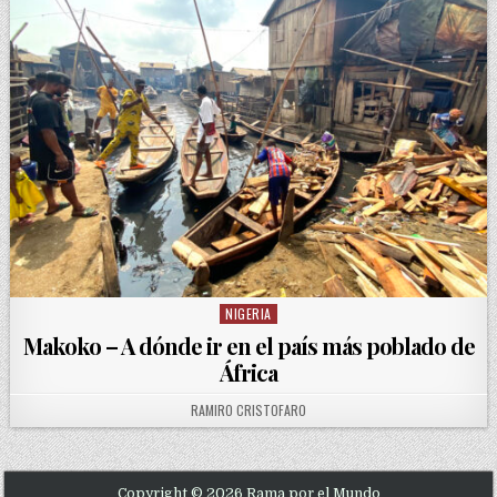
NIGERIA
Posted in
Makoko – A dónde ir en el país más poblado de
África
AUTHOR:
RAMIRO CRISTOFARO
Copyright © 2026 Rama por el Mundo