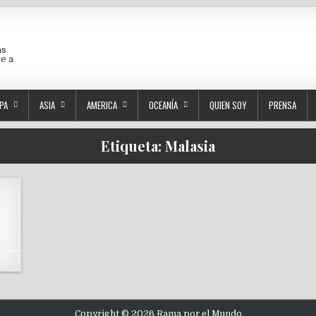
as
ve a
PA
ASIA
AMERICA
OCEANÍA
QUIEN SOY
PRENSA
Etiqueta:
Malasia
Copyright © 2026 Rama por el Mundo