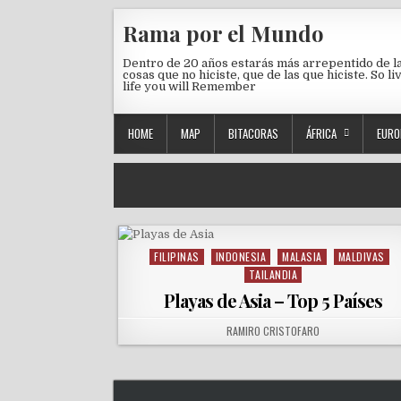
Skip to content
Rama por el Mundo
Dentro de 20 años estarás más arrepentido de l
cosas que no hiciste, que de las que hiciste. So li
life you will Remember
HOME
MAP
BITACORAS
ÁFRICA
EURO
FILIPINAS
INDONESIA
MALASIA
MALDIVAS
Posted in
TAILANDIA
Playas de Asia – Top 5 Países
AUTHOR:
RAMIRO CRISTOFARO