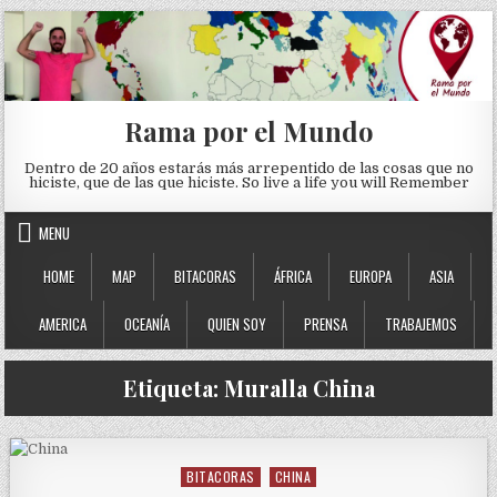
Skip to content
Rama por el Mundo
Dentro de 20 años estarás más arrepentido de las cosas que no
hiciste, que de las que hiciste. So live a life you will Remember
MENU
HOME
MAP
BITACORAS
ÁFRICA
EUROPA
ASIA
AMERICA
OCEANÍA
QUIEN SOY
PRENSA
TRABAJEMOS
Etiqueta:
Muralla China
BITACORAS
CHINA
Posted in