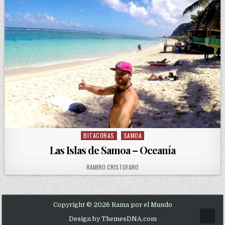
BITACORAS
SAMOA
Posted in
Las Islas de Samoa – Oceanía
AUTHOR:
RAMIRO CRISTOFARO
Copyright © 2026 Rama por el Mundo
Scrol
Design by ThemesDNA.com