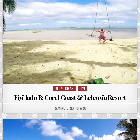
BITACORAS
FIYI
Posted in
Fiyi lado B: Coral Coast & Leleuvia Resort
AUTHOR:
RAMIRO CRISTOFARO