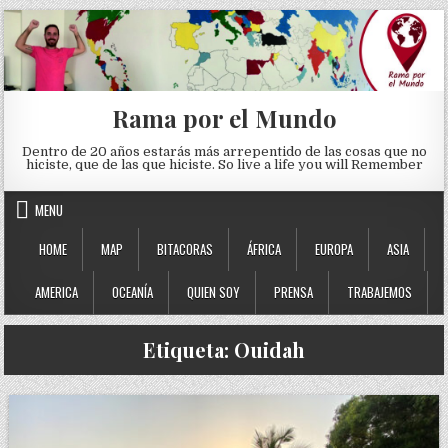
Skip to content
Rama por el Mundo
Dentro de 20 años estarás más arrepentido de las cosas que no
hiciste, que de las que hiciste. So live a life you will Remember
MENU
HOME
MAP
BITACORAS
ÁFRICA
EUROPA
ASIA
AMERICA
OCEANÍA
QUIEN SOY
PRENSA
TRABAJEMOS
Etiqueta:
Ouidah