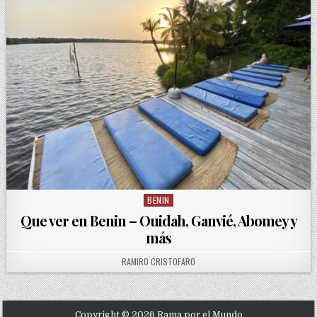
BENIN
Posted in
Que ver en Benin – Ouidah, Ganvié, Abomey y
más
AUTHOR:
RAMIRO CRISTOFARO
Copyright © 2026 Rama por el Mundo