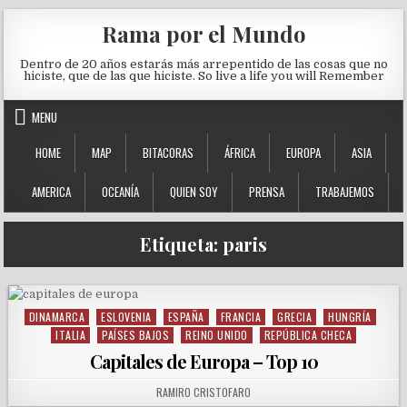
Skip to content
Rama por el Mundo
Dentro de 20 años estarás más arrepentido de las cosas que no
hiciste, que de las que hiciste. So live a life you will Remember
MENU
HOME
MAP
BITACORAS
ÁFRICA
EUROPA
ASIA
AMERICA
OCEANÍA
QUIEN SOY
PRENSA
TRABAJEMOS
Etiqueta:
paris
DINAMARCA
ESLOVENIA
ESPAÑA
FRANCIA
GRECIA
HUNGRÍA
Posted in
ITALIA
PAÍSES BAJOS
REINO UNIDO
REPÚBLICA CHECA
Capitales de Europa – Top 10
AUTHOR:
RAMIRO CRISTOFARO