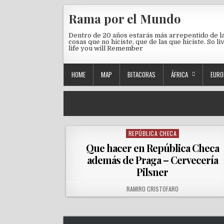
Skip to content
Rama por el Mundo
Dentro de 20 años estarás más arrepentido de l
cosas que no hiciste, que de las que hiciste. So li
life you will Remember
HOME
MAP
BITACORAS
ÁFRICA
EURO
REPÚBLICA CHECA
Posted in
Que hacer en República Checa
además de Praga – Cervecería
Pilsner
AUTHOR:
RAMIRO CRISTOFARO