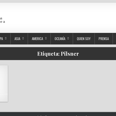
as
ve a
PA
ASIA
AMERICA
OCEANÍA
QUIEN SOY
PRENSA
Etiqueta:
Pilsner