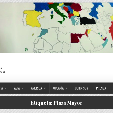
as
ve a
PA
ASIA
AMERICA
OCEANÍA
QUIEN SOY
PRENSA
Etiqueta:
Plaza Mayor