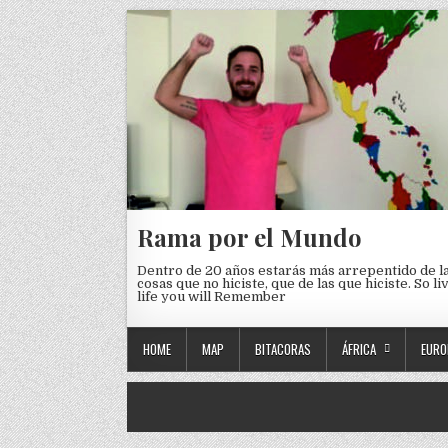
Skip to content
Rama por el Mundo
Dentro de 20 años estarás más arrepentido de l
cosas que no hiciste, que de las que hiciste. So li
life you will Remember
HOME
MAP
BITACORAS
ÁFRICA
EURO