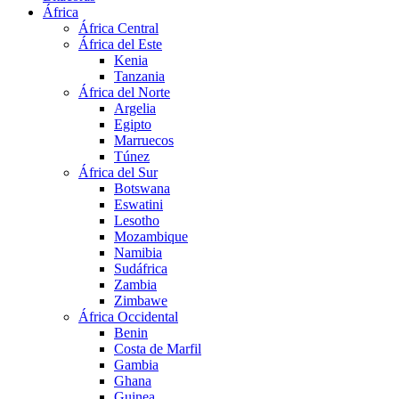
África
África Central
África del Este
Kenia
Tanzania
África del Norte
Argelia
Egipto
Marruecos
Túnez
África del Sur
Botswana
Eswatini
Lesotho
Mozambique
Namibia
Sudáfrica
Zambia
Zimbawe
África Occidental
Benin
Costa de Marfil
Gambia
Ghana
Guinea