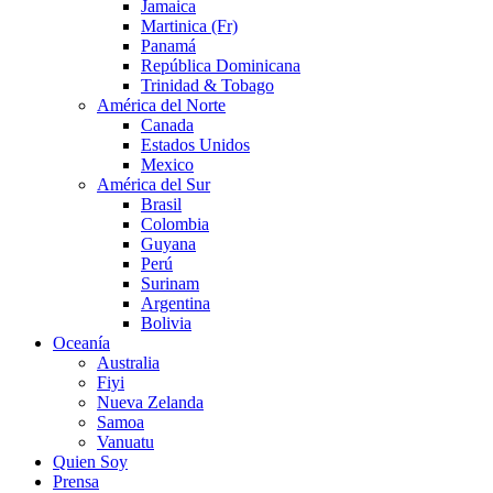
Jamaica
Martinica (Fr)
Panamá
República Dominicana
Trinidad & Tobago
América del Norte
Canada
Estados Unidos
Mexico
América del Sur
Brasil
Colombia
Guyana
Perú
Surinam
Argentina
Bolivia
Oceanía
Australia
Fiyi
Nueva Zelanda
Samoa
Vanuatu
Quien Soy
Prensa