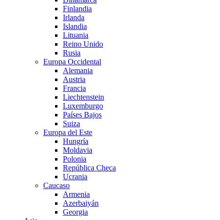
Finlandia
Irlanda
Islandia
Lituania
Reino Unido
Rusia
Europa Occidental
Alemania
Austria
Francia
Liechtenstein
Luxemburgo
Países Bajos
Suiza
Europa del Este
Hungría
Moldavia
Polonia
República Checa
Ucrania
Caucaso
Armenia
Azerbaiyán
Georgia