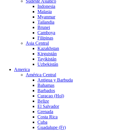
Sudeste Asiático
Indonesia
Malasia
Myanmar
Tailandia
Brunei
Camboya
Filipinas
Asia Central
Kazakhstan
Kirguistán
Tayikistán
Uzbekistán
America
América Central
Antigua y Barbuda
Bahamas
Barbados
Curacao (Hol)
Belize
El Salvador
Grenada
Costa Rica
Cuba
Guadalupe (Fr)