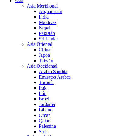
Asia
Asia Meridional
Afghanistán
India
Maldivas
Nepal
Pakistán
Sri Lanka
Asia Oriental
China
Japon
Taiwán
Asia Occidental
Arabia Saudita
Emiratos Árabes
Turquía
Irak
Irán
Israel
Jordania
Líbano
Oman
Qatar
Palestina
Siria