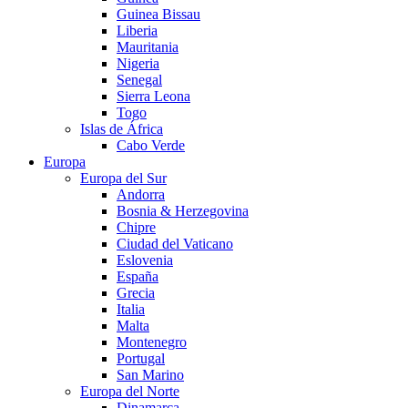
Guinea Bissau
Liberia
Mauritania
Nigeria
Senegal
Sierra Leona
Togo
Islas de África
Cabo Verde
Europa
Europa del Sur
Andorra
Bosnia & Herzegovina
Chipre
Ciudad del Vaticano
Eslovenia
España
Grecia
Italia
Malta
Montenegro
Portugal
San Marino
Europa del Norte
Dinamarca