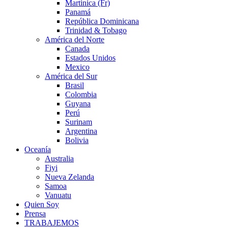
Martinica (Fr)
Panamá
República Dominicana
Trinidad & Tobago
América del Norte
Canada
Estados Unidos
Mexico
América del Sur
Brasil
Colombia
Guyana
Perú
Surinam
Argentina
Bolivia
Oceanía
Australia
Fiyi
Nueva Zelanda
Samoa
Vanuatu
Quien Soy
Prensa
TRABAJEMOS