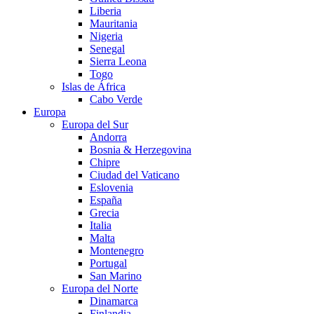
Liberia
Mauritania
Nigeria
Senegal
Sierra Leona
Togo
Islas de África
Cabo Verde
Europa
Europa del Sur
Andorra
Bosnia & Herzegovina
Chipre
Ciudad del Vaticano
Eslovenia
España
Grecia
Italia
Malta
Montenegro
Portugal
San Marino
Europa del Norte
Dinamarca
Finlandia