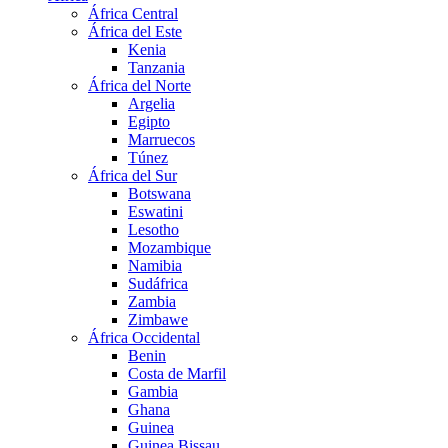
África Central
África del Este
Kenia
Tanzania
África del Norte
Argelia
Egipto
Marruecos
Túnez
África del Sur
Botswana
Eswatini
Lesotho
Mozambique
Namibia
Sudáfrica
Zambia
Zimbawe
África Occidental
Benin
Costa de Marfil
Gambia
Ghana
Guinea
Guinea Bissau