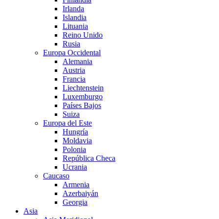
Irlanda
Islandia
Lituania
Reino Unido
Rusia
Europa Occidental
Alemania
Austria
Francia
Liechtenstein
Luxemburgo
Países Bajos
Suiza
Europa del Este
Hungría
Moldavia
Polonia
República Checa
Ucrania
Caucaso
Armenia
Azerbaiyán
Georgia
Asia