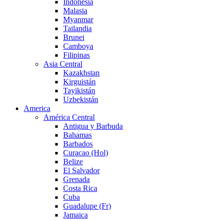
Indonesia
Malasia
Myanmar
Tailandia
Brunei
Camboya
Filipinas
Asia Central
Kazakhstan
Kirguistán
Tayikistán
Uzbekistán
America
América Central
Antigua y Barbuda
Bahamas
Barbados
Curacao (Hol)
Belize
El Salvador
Grenada
Costa Rica
Cuba
Guadalupe (Fr)
Jamaica