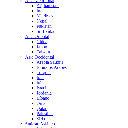
Asia Meridional
Afghanistán
India
Maldivas
Nepal
Pakistán
Sri Lanka
Asia Oriental
China
Japon
Taiwán
Asia Occidental
Arabia Saudita
Emiratos Árabes
Turquía
Irak
Irán
Israel
Jordania
Líbano
Oman
Qatar
Palestina
Siria
Sudeste Asiático