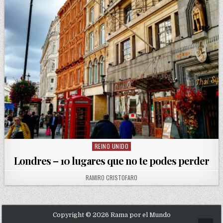
REINO UNIDO
Posted in
Londres – 10 lugares que no te podes perder
AUTHOR:
RAMIRO CRISTOFARO
Copyright © 2026 Rama por el Mundo