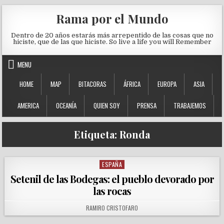
Skip to content
Rama por el Mundo
Dentro de 20 años estarás más arrepentido de las cosas que no
hiciste, que de las que hiciste. So live a life you will Remember
MENU
HOME
MAP
BITACORAS
ÁFRICA
EUROPA
ASIA
AMERICA
OCEANÍA
QUIEN SOY
PRENSA
TRABAJEMOS
Etiqueta:
Ronda
ESPAÑA
Posted in
Setenil de las Bodegas: el pueblo devorado por
las rocas
AUTHOR:
RAMIRO CRISTOFARO