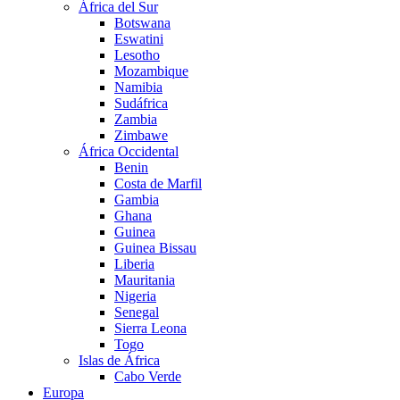
África del Sur
Botswana
Eswatini
Lesotho
Mozambique
Namibia
Sudáfrica
Zambia
Zimbawe
África Occidental
Benin
Costa de Marfil
Gambia
Ghana
Guinea
Guinea Bissau
Liberia
Mauritania
Nigeria
Senegal
Sierra Leona
Togo
Islas de África
Cabo Verde
Europa