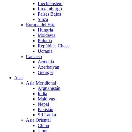
Liechtenstein
Luxemburgo
Países Bajos
Suiza
Europa del Este
Hungría
Moldavia
Polonia
República Checa
Ucrania
Caucaso
Armenia
Azerbaiyán
Georgia
Asia
Asia Meridional
Afghanistán
India
Maldivas
Nepal
Pakistán
Sri Lanka
Asia Oriental
China
Japon