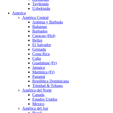
Tayikistán
Uzbekistán
America
América Central
Antigua y Barbuda
Bahamas
Barbados
Curacao (Hol)
Belize
El Salvador
Grenada
Costa Rica
Cuba
Guadalupe (Fr)
Jamaica
Martinica (Fr)
Panamá
República Dominicana
Trinidad & Tobago
América del Norte
Canada
Estados Unidos
Mexico
América del Sur
Brasil