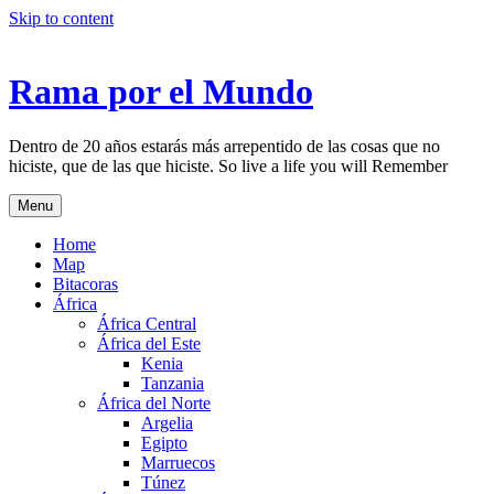
Skip to content
Rama por el Mundo
Dentro de 20 años estarás más arrepentido de las cosas que no
hiciste, que de las que hiciste. So live a life you will Remember
Menu
Home
Map
Bitacoras
África
África Central
África del Este
Kenia
Tanzania
África del Norte
Argelia
Egipto
Marruecos
Túnez