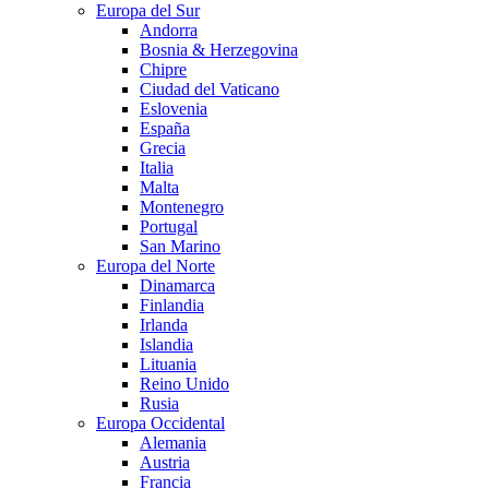
Europa del Sur
Andorra
Bosnia & Herzegovina
Chipre
Ciudad del Vaticano
Eslovenia
España
Grecia
Italia
Malta
Montenegro
Portugal
San Marino
Europa del Norte
Dinamarca
Finlandia
Irlanda
Islandia
Lituania
Reino Unido
Rusia
Europa Occidental
Alemania
Austria
Francia