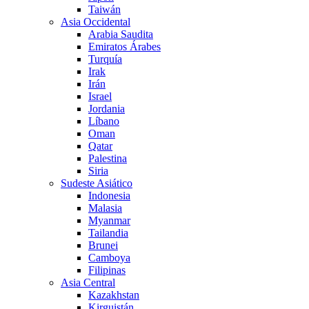
Taiwán
Asia Occidental
Arabia Saudita
Emiratos Árabes
Turquía
Irak
Irán
Israel
Jordania
Líbano
Oman
Qatar
Palestina
Siria
Sudeste Asiático
Indonesia
Malasia
Myanmar
Tailandia
Brunei
Camboya
Filipinas
Asia Central
Kazakhstan
Kirguistán