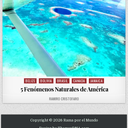
BELIZE
BOLIVIA
BRASIL
CANADA
JAMAICA
Posted in
5 Fenómenos Naturales de América
AUTHOR:
RAMIRO CRISTOFARO
Copyright © 2026 Rama por el Mundo