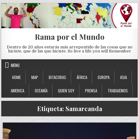
Skip to content
Rama por el Mundo
Dentro de 20 años estarás más arrepentido de las cosas que no
hiciste, que de las que hiciste. So live a life you will Remember
MENU
HOME
MAP
BITACORAS
ÁFRICA
EUROPA
ASIA
AMERICA
OCEANÍA
QUIEN SOY
PRENSA
TRABAJEMOS
Etiqueta:
Samarcanda