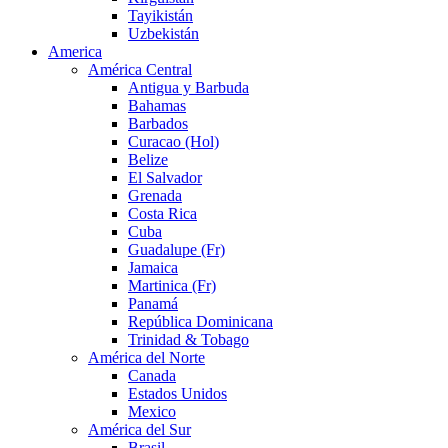
Tayikistán
Uzbekistán
America
América Central
Antigua y Barbuda
Bahamas
Barbados
Curacao (Hol)
Belize
El Salvador
Grenada
Costa Rica
Cuba
Guadalupe (Fr)
Jamaica
Martinica (Fr)
Panamá
República Dominicana
Trinidad & Tobago
América del Norte
Canada
Estados Unidos
Mexico
América del Sur
Brasil