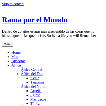
Skip to content
Rama por el Mundo
Dentro de 20 años estarás más arrepentido de las cosas que no
hiciste, que de las que hiciste. So live a life you will Remember
Menu
Home
Map
Bitacoras
África
África Central
África del Este
Kenia
Tanzania
África del Norte
Argelia
Egipto
Marruecos
Túnez