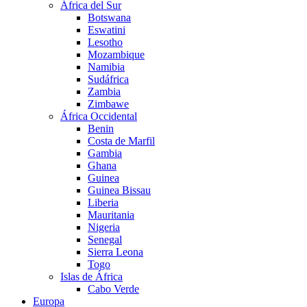
África del Sur
Botswana
Eswatini
Lesotho
Mozambique
Namibia
Sudáfrica
Zambia
Zimbawe
África Occidental
Benin
Costa de Marfil
Gambia
Ghana
Guinea
Guinea Bissau
Liberia
Mauritania
Nigeria
Senegal
Sierra Leona
Togo
Islas de África
Cabo Verde
Europa