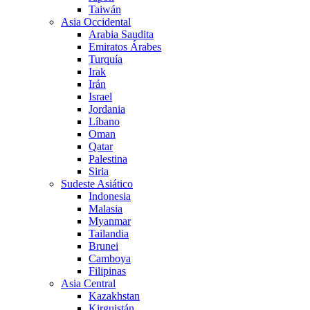
Taiwán
Asia Occidental
Arabia Saudita
Emiratos Árabes
Turquía
Irak
Irán
Israel
Jordania
Líbano
Oman
Qatar
Palestina
Siria
Sudeste Asiático
Indonesia
Malasia
Myanmar
Tailandia
Brunei
Camboya
Filipinas
Asia Central
Kazakhstan
Kirguistán