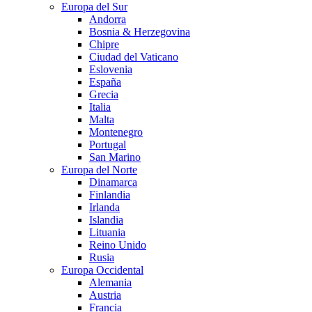
Europa del Sur
Andorra
Bosnia & Herzegovina
Chipre
Ciudad del Vaticano
Eslovenia
España
Grecia
Italia
Malta
Montenegro
Portugal
San Marino
Europa del Norte
Dinamarca
Finlandia
Irlanda
Islandia
Lituania
Reino Unido
Rusia
Europa Occidental
Alemania
Austria
Francia