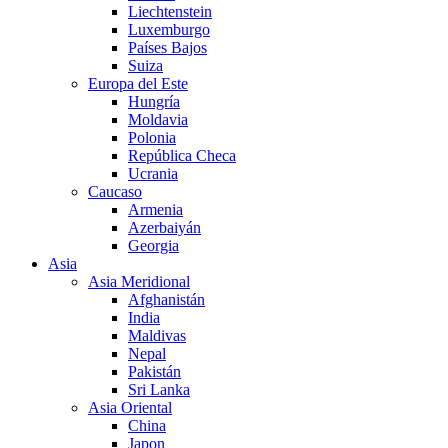
Liechtenstein
Luxemburgo
Países Bajos
Suiza
Europa del Este
Hungría
Moldavia
Polonia
República Checa
Ucrania
Caucaso
Armenia
Azerbaiyán
Georgia
Asia
Asia Meridional
Afghanistán
India
Maldivas
Nepal
Pakistán
Sri Lanka
Asia Oriental
China
Japon