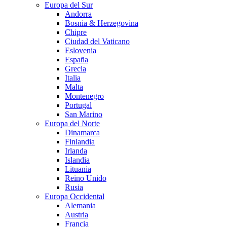
Europa del Sur
Andorra
Bosnia & Herzegovina
Chipre
Ciudad del Vaticano
Eslovenia
España
Grecia
Italia
Malta
Montenegro
Portugal
San Marino
Europa del Norte
Dinamarca
Finlandia
Irlanda
Islandia
Lituania
Reino Unido
Rusia
Europa Occidental
Alemania
Austria
Francia