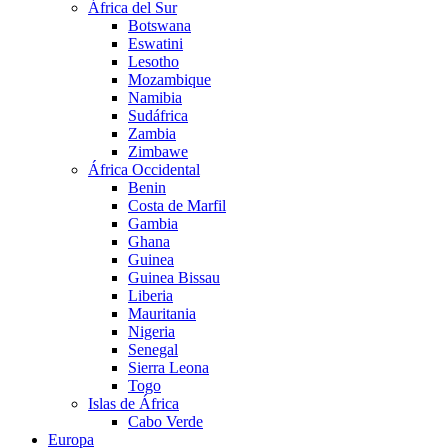
África del Sur
Botswana
Eswatini
Lesotho
Mozambique
Namibia
Sudáfrica
Zambia
Zimbawe
África Occidental
Benin
Costa de Marfil
Gambia
Ghana
Guinea
Guinea Bissau
Liberia
Mauritania
Nigeria
Senegal
Sierra Leona
Togo
Islas de África
Cabo Verde
Europa