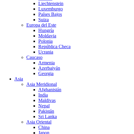
Liechtenstein
Luxemburgo
Países Bajos
Suiza
Europa del Este
Hungría
Moldavia
Polonia
República Checa
Ucrania
Caucaso
Armenia
Azerbaiyán
Georgia
Asia
Asia Meridional
Afghanistán
India
Maldivas
Nepal
Pakistán
Sri Lanka
Asia Oriental
China
Japon