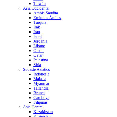
Taiwán
Asia Occidental
Arabia Saudita
Emiratos Árabes
Turquía
Irak
Irán
Israel
Jordania
Líbano
Oman
Qatar
Palestina
Siria
Sudeste Asiático
Indonesia
Malasia
Myanmar
Tailandia
Brunei
Camboya
Filipinas
Asia Central
Kazakhstan
Kirguistán