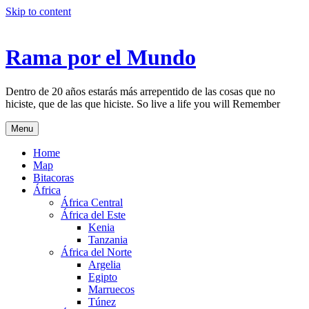
Skip to content
Rama por el Mundo
Dentro de 20 años estarás más arrepentido de las cosas que no
hiciste, que de las que hiciste. So live a life you will Remember
Menu
Home
Map
Bitacoras
África
África Central
África del Este
Kenia
Tanzania
África del Norte
Argelia
Egipto
Marruecos
Túnez