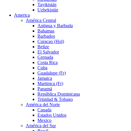
Tayikistán
Uzbekistán
America
América Central
Antigua y Barbuda
Bahamas
Barbados
Curacao (Hol)
Belize
El Salvador
Grenada
Costa Rica
Cuba
Guadalupe (Fr)
Jamaica
Martinica (Fr)
Panamá
República Dominicana
Trinidad & Tobago
América del Norte
Canada
Estados Unidos
Mexico
América del Sur
Brasil