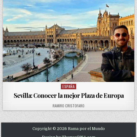
ESPAÑA
Posted in
Sevilla: Conocer la mejor Plaza de Europa
AUTHOR:
RAMIRO CRISTOFARO
Copyright © 2026 Rama por el Mundo