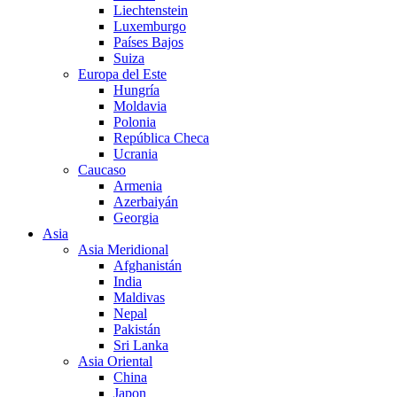
Liechtenstein
Luxemburgo
Países Bajos
Suiza
Europa del Este
Hungría
Moldavia
Polonia
República Checa
Ucrania
Caucaso
Armenia
Azerbaiyán
Georgia
Asia
Asia Meridional
Afghanistán
India
Maldivas
Nepal
Pakistán
Sri Lanka
Asia Oriental
China
Japon