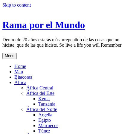
Skip to content
Rama por el Mundo
Dentro de 20 años estarás más arrepentido de las cosas que no
hiciste, que de las que hiciste. So live a life you will Remember
Menu
Home
Map
Bitacoras
África
África Central
África del Este
Kenia
Tanzania
África del Norte
Argelia
Egipto
Marruecos
Túnez