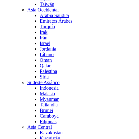
Taiwán
Asia Occidental
Arabia Saudita
Emiratos Árabes
Turquía
Irak
Irán
Israel
Jordania
Líbano
Oman
Qatar
Palestina
Siria
Sudeste Asiático
Indonesia
Malasia
Myanmar
Tailandia
Brunei
Camboya
Filipinas
Asia Central
Kazakhstan
Kirguistán