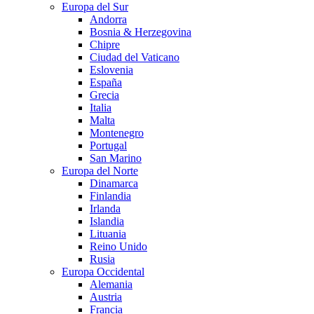
Europa del Sur
Andorra
Bosnia & Herzegovina
Chipre
Ciudad del Vaticano
Eslovenia
España
Grecia
Italia
Malta
Montenegro
Portugal
San Marino
Europa del Norte
Dinamarca
Finlandia
Irlanda
Islandia
Lituania
Reino Unido
Rusia
Europa Occidental
Alemania
Austria
Francia