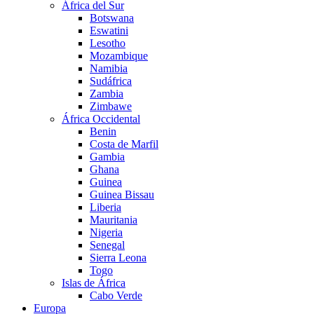
África del Sur
Botswana
Eswatini
Lesotho
Mozambique
Namibia
Sudáfrica
Zambia
Zimbawe
África Occidental
Benin
Costa de Marfil
Gambia
Ghana
Guinea
Guinea Bissau
Liberia
Mauritania
Nigeria
Senegal
Sierra Leona
Togo
Islas de África
Cabo Verde
Europa