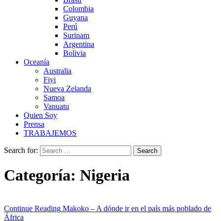
Colombia
Guyana
Perú
Surinam
Argentina
Bolivia
Oceanía
Australia
Fiyi
Nueva Zelanda
Samoa
Vanuatu
Quien Soy
Prensa
TRABAJEMOS
Search for:
Categoría:
Nigeria
Continue Reading
Makoko – A dónde ir en el país más poblado de
África