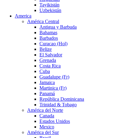
Tayikistán
Uzbekistán
America
América Central
Antigua y Barbuda
Bahamas
Barbados
Curacao (Hol)
Belize
El Salvador
Grenada
Costa Rica
Cuba
Guadalupe (Fr)
Jamaica
Martinica (Fr)
Panamá
República Dominicana
Trinidad & Tobago
América del Norte
Canada
Estados Unidos
Mexico
América del Sur
Brasil