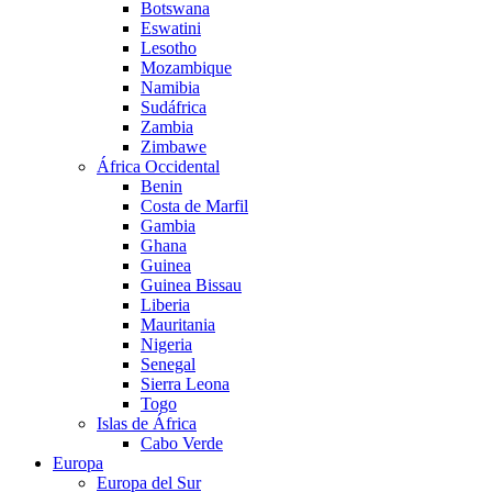
Botswana
Eswatini
Lesotho
Mozambique
Namibia
Sudáfrica
Zambia
Zimbawe
África Occidental
Benin
Costa de Marfil
Gambia
Ghana
Guinea
Guinea Bissau
Liberia
Mauritania
Nigeria
Senegal
Sierra Leona
Togo
Islas de África
Cabo Verde
Europa
Europa del Sur