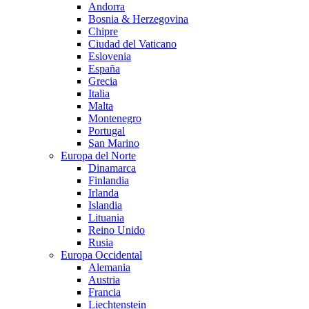
Andorra
Bosnia & Herzegovina
Chipre
Ciudad del Vaticano
Eslovenia
España
Grecia
Italia
Malta
Montenegro
Portugal
San Marino
Europa del Norte
Dinamarca
Finlandia
Irlanda
Islandia
Lituania
Reino Unido
Rusia
Europa Occidental
Alemania
Austria
Francia
Liechtenstein