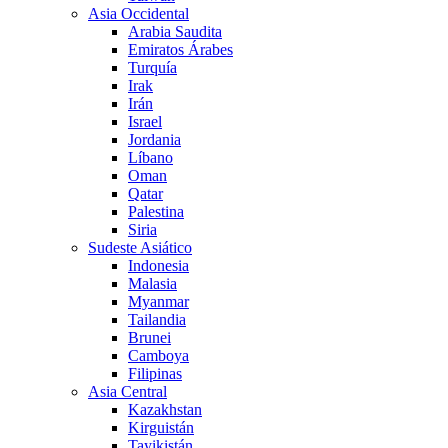
Asia Occidental
Arabia Saudita
Emiratos Árabes
Turquía
Irak
Irán
Israel
Jordania
Líbano
Oman
Qatar
Palestina
Siria
Sudeste Asiático
Indonesia
Malasia
Myanmar
Tailandia
Brunei
Camboya
Filipinas
Asia Central
Kazakhstan
Kirguistán
Tayikistán