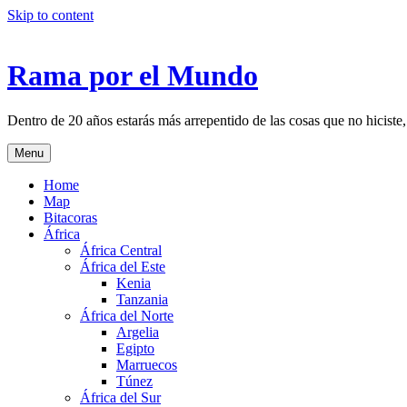
Skip to content
Rama por el Mundo
Dentro de 20 años estarás más arrepentido de las cosas que no hiciste,
Menu
Home
Map
Bitacoras
África
África Central
África del Este
Kenia
Tanzania
África del Norte
Argelia
Egipto
Marruecos
Túnez
África del Sur