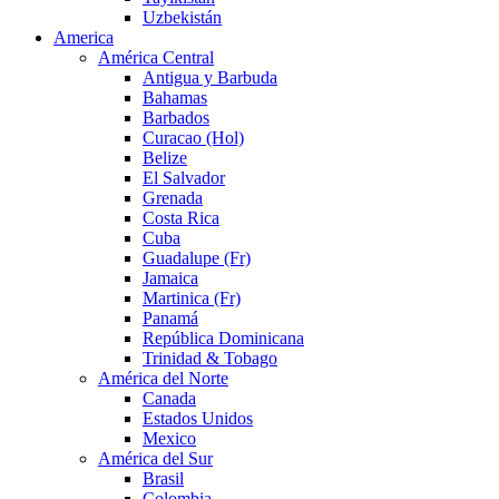
Uzbekistán
America
América Central
Antigua y Barbuda
Bahamas
Barbados
Curacao (Hol)
Belize
El Salvador
Grenada
Costa Rica
Cuba
Guadalupe (Fr)
Jamaica
Martinica (Fr)
Panamá
República Dominicana
Trinidad & Tobago
América del Norte
Canada
Estados Unidos
Mexico
América del Sur
Brasil
Colombia