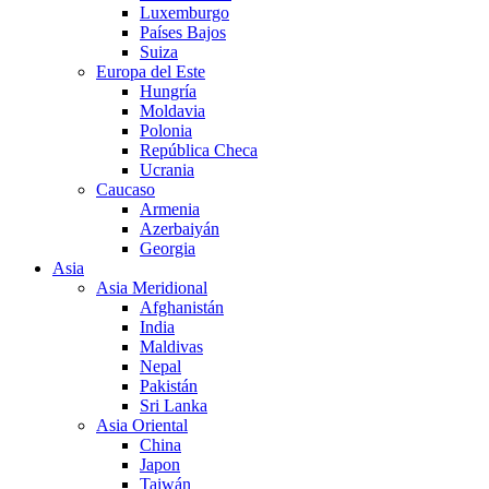
Luxemburgo
Países Bajos
Suiza
Europa del Este
Hungría
Moldavia
Polonia
República Checa
Ucrania
Caucaso
Armenia
Azerbaiyán
Georgia
Asia
Asia Meridional
Afghanistán
India
Maldivas
Nepal
Pakistán
Sri Lanka
Asia Oriental
China
Japon
Taiwán