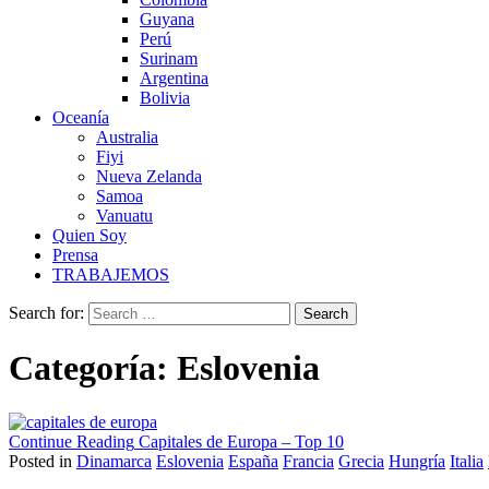
Guyana
Perú
Surinam
Argentina
Bolivia
Oceanía
Australia
Fiyi
Nueva Zelanda
Samoa
Vanuatu
Quien Soy
Prensa
TRABAJEMOS
Search for:
Categoría:
Eslovenia
Continue Reading
Capitales de Europa – Top 10
Posted in
Dinamarca
Eslovenia
España
Francia
Grecia
Hungría
Italia