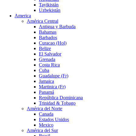
Tayikistán
Uzbekistán
America
América Central
Antigua y Barbuda
Bahamas
Barbados
Curacao (Hol)
Belize
El Salvador
Grenada
Costa Rica
Cuba
Guadalupe (Fr)
Jamaica
Martinica (Fr)
Panamá
República Dominicana
Trinidad & Tobago
América del Norte
Canada
Estados Unidos
Mexico
América del Sur
Brasil