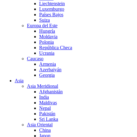
Liechtenstein
Luxemburgo
Países Bajos
Suiza
Europa del Este
Hungría
Moldavia
Polonia
República Checa
Ucrania
Caucaso
Armenia
Azerbaiyán
Georgia
Asia
Asia Meridional
Afghanistán
India
Maldivas
Nepal
Pakistán
Sri Lanka
Asia Oriental
China
Japon