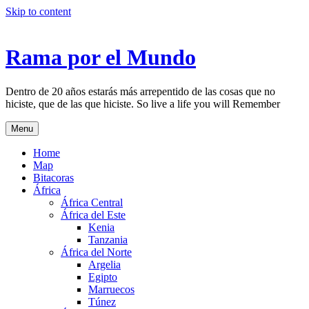
Skip to content
Rama por el Mundo
Dentro de 20 años estarás más arrepentido de las cosas que no
hiciste, que de las que hiciste. So live a life you will Remember
Menu
Home
Map
Bitacoras
África
África Central
África del Este
Kenia
Tanzania
África del Norte
Argelia
Egipto
Marruecos
Túnez