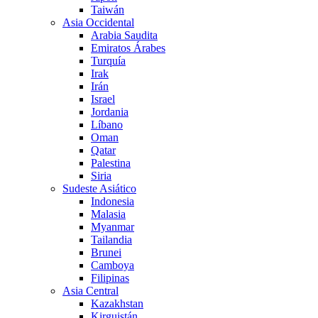
Taiwán
Asia Occidental
Arabia Saudita
Emiratos Árabes
Turquía
Irak
Irán
Israel
Jordania
Líbano
Oman
Qatar
Palestina
Siria
Sudeste Asiático
Indonesia
Malasia
Myanmar
Tailandia
Brunei
Camboya
Filipinas
Asia Central
Kazakhstan
Kirguistán