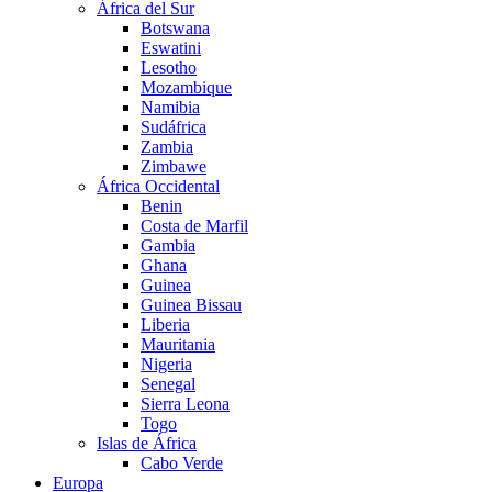
África del Sur
Botswana
Eswatini
Lesotho
Mozambique
Namibia
Sudáfrica
Zambia
Zimbawe
África Occidental
Benin
Costa de Marfil
Gambia
Ghana
Guinea
Guinea Bissau
Liberia
Mauritania
Nigeria
Senegal
Sierra Leona
Togo
Islas de África
Cabo Verde
Europa