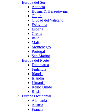
Europa del Sur
Andorra
Bosnia & Herzegovina
Chipre
Ciudad del Vaticano
Eslovenia
España
Grecia
Italia
Malta
Montenegro
Portugal
San Marino
Europa del Norte
Dinamarca
Finlandia
Irlanda
Islandia
Lituania
Reino Unido
Rusia
Europa Occidental
Alemania
Austria
Francia