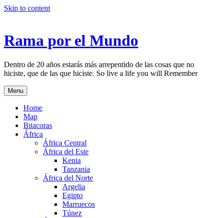
Skip to content
Rama por el Mundo
Dentro de 20 años estarás más arrepentido de las cosas que no
hiciste, que de las que hiciste. So live a life you will Remember
Menu
Home
Map
Bitacoras
África
África Central
África del Este
Kenia
Tanzania
África del Norte
Argelia
Egipto
Marruecos
Túnez