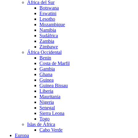
África del Sur
Botswana
Eswatini
Lesotho
Mozambique
Namibia
Sudáfrica
Zambia
Zimbawe
África Occidental
Benin
Costa de Marfil
Gambia
Ghana
Guinea
Guinea Bissau
Liberia
Mauritania
Nigeria
Senegal
Sierra Leona
Togo
Islas de África
Cabo Verde
Europa