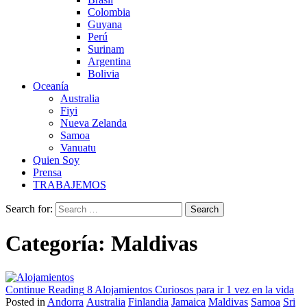
Colombia
Guyana
Perú
Surinam
Argentina
Bolivia
Oceanía
Australia
Fiyi
Nueva Zelanda
Samoa
Vanuatu
Quien Soy
Prensa
TRABAJEMOS
Search for:
Categoría:
Maldivas
Continue Reading
8 Alojamientos Curiosos para ir 1 vez en la vida
Posted in
Andorra
Australia
Finlandia
Jamaica
Maldivas
Samoa
Sri