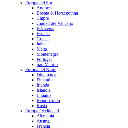
Europa del Sur
Andorra
Bosnia & Herzegovina
Chipre
Ciudad del Vaticano
Eslovenia
España
Grecia
Italia
Malta
Montenegro
Portugal
San Marino
Europa del Norte
Dinamarca
Finlandia
Irlanda
Islandia
Lituania
Reino Unido
Rusia
Europa Occidental
Alemania
Austria
Francia