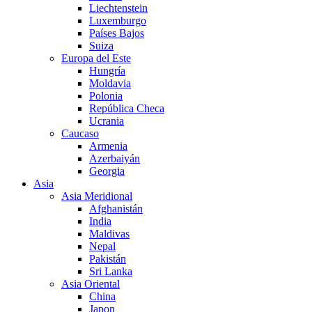
Liechtenstein
Luxemburgo
Países Bajos
Suiza
Europa del Este
Hungría
Moldavia
Polonia
República Checa
Ucrania
Caucaso
Armenia
Azerbaiyán
Georgia
Asia
Asia Meridional
Afghanistán
India
Maldivas
Nepal
Pakistán
Sri Lanka
Asia Oriental
China
Japon