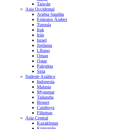
Taiwán
Asia Occidental
Arabia Saudita
Emiratos Árabes
Turquía
Irak
Irán
Israel
Jordania
Líbano
Oman
Qatar
Palestina
Siria
Sudeste Asiático
Indonesia
Malasia
Myanmar
Tailandia
Brunei
Camboya
Filipinas
Asia Central
Kazakhstan
Kirguistán