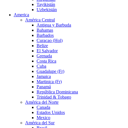
Tayikistán
Uzbekistán
America
América Central
Antigua y Barbuda
Bahamas
Barbados
Curacao (Hol)
Belize
El Salvador
Grenada
Costa Rica
Cuba
Guadalupe (Fr)
Jamaica
Martinica (Fr)
Panamá
República Dominicana
Trinidad & Tobago
América del Norte
Canada
Estados Unidos
Mexico
América del Sur
Brasil