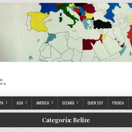
as
ve a
PA
ASIA
AMERICA
OCEANÍA
QUIEN SOY
PRENSA
Categoría:
Belize