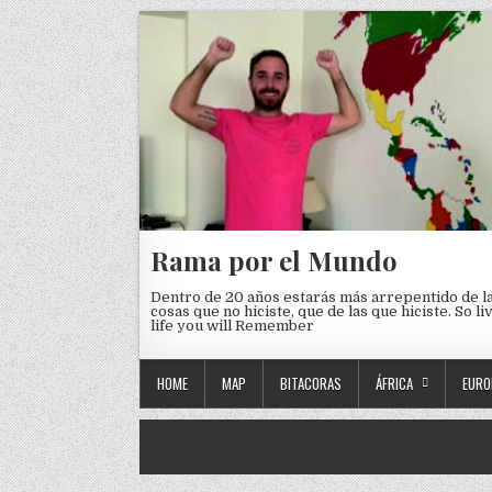
Skip to content
Rama por el Mundo
Dentro de 20 años estarás más arrepentido de l
cosas que no hiciste, que de las que hiciste. So li
life you will Remember
HOME
MAP
BITACORAS
ÁFRICA
EURO