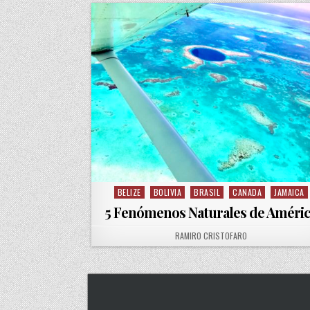
BELIZE
BOLIVIA
BRASIL
CANADA
JAMAICA
Posted in
5 Fenómenos Naturales de Améri
AUTHOR:
RAMIRO CRISTOFARO