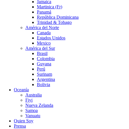
Jamaica
Martinica (Fr)
Panamá
República Dominicana
Trinidad & Tobago
América del Norte
Canada
Estados Unidos
Mexico
América del Sur
Brasil
Colombia
Guyana
Perú
Surinam
Argentina
Bolivia
Oceanía
Australia
Fiyi
Nueva Zelanda
Samoa
Vanuatu
Quien Soy
Prensa