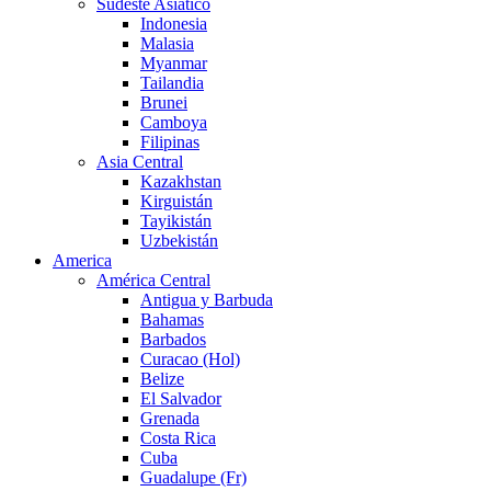
Sudeste Asiático
Indonesia
Malasia
Myanmar
Tailandia
Brunei
Camboya
Filipinas
Asia Central
Kazakhstan
Kirguistán
Tayikistán
Uzbekistán
America
América Central
Antigua y Barbuda
Bahamas
Barbados
Curacao (Hol)
Belize
El Salvador
Grenada
Costa Rica
Cuba
Guadalupe (Fr)