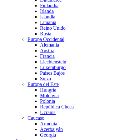
Finlandia
Irlanda
Islandia
Lituania
Reino Unido
Rusia
Europa Occidental
Alemania
Austria
Francia
Liechtenstein
Luxemburgo
Países Bajos
Suiza
Europa del Este
Hungría
Moldavia
Polonia
República Checa
Ucrania
Caucaso
Armenia
Azerbaiyán
Georgia