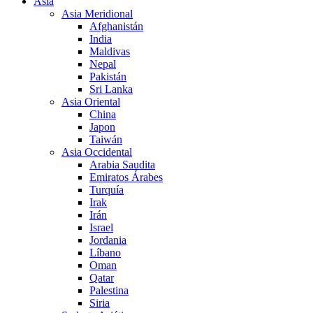
Asia
Asia Meridional
Afghanistán
India
Maldivas
Nepal
Pakistán
Sri Lanka
Asia Oriental
China
Japon
Taiwán
Asia Occidental
Arabia Saudita
Emiratos Árabes
Turquía
Irak
Irán
Israel
Jordania
Líbano
Oman
Qatar
Palestina
Siria