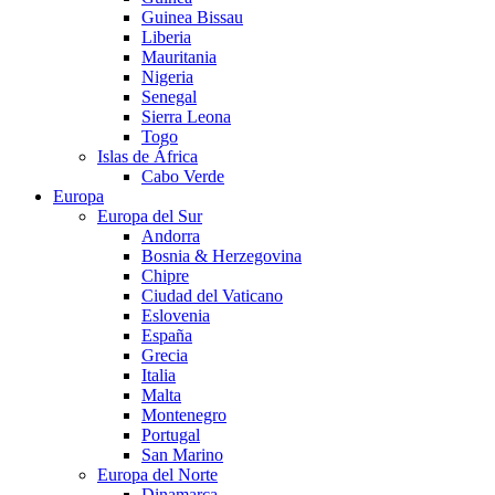
Guinea Bissau
Liberia
Mauritania
Nigeria
Senegal
Sierra Leona
Togo
Islas de África
Cabo Verde
Europa
Europa del Sur
Andorra
Bosnia & Herzegovina
Chipre
Ciudad del Vaticano
Eslovenia
España
Grecia
Italia
Malta
Montenegro
Portugal
San Marino
Europa del Norte
Dinamarca