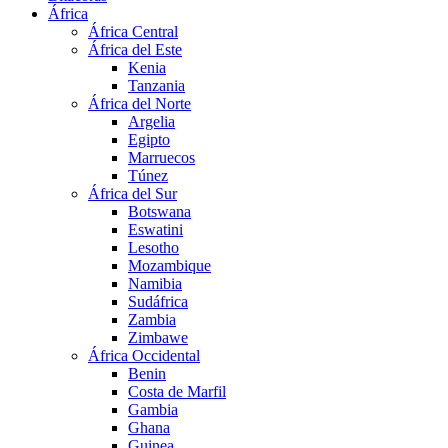
África
África Central
África del Este
Kenia
Tanzania
África del Norte
Argelia
Egipto
Marruecos
Túnez
África del Sur
Botswana
Eswatini
Lesotho
Mozambique
Namibia
Sudáfrica
Zambia
Zimbawe
África Occidental
Benin
Costa de Marfil
Gambia
Ghana
Guinea