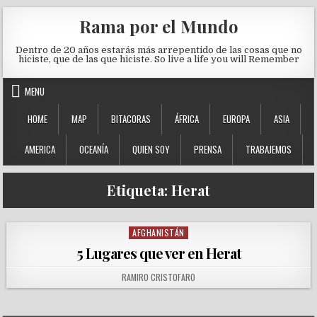
Skip to content
Rama por el Mundo
Dentro de 20 años estarás más arrepentido de las cosas que no
hiciste, que de las que hiciste. So live a life you will Remember
MENU
HOME
MAP
BITACORAS
ÁFRICA
EUROPA
ASIA
AMERICA
OCEANÍA
QUIEN SOY
PRENSA
TRABAJEMOS
Etiqueta:
Herat
AFGHANISTÁN
Posted in
5 Lugares que ver en Herat
AUTHOR:
RAMIRO CRISTOFARO