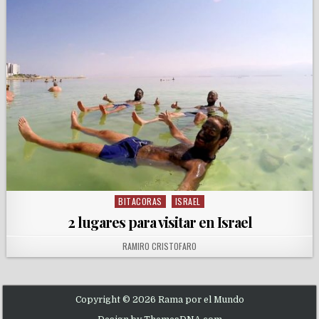
BITACORAS
ISRAEL
Posted in
2 lugares para visitar en Israel
AUTHOR:
RAMIRO CRISTOFARO
Copyright © 2026 Rama por el Mundo