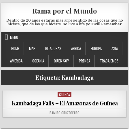
Skip to content
Rama por el Mundo
Dentro de 20 años estarás más arrepentido de las cosas que no
hiciste, que de las que hiciste. So live a life you will Remember
MENU
HOME
MAP
BITACORAS
ÁFRICA
EUROPA
ASIA
AMERICA
OCEANÍA
QUIEN SOY
PRENSA
TRABAJEMOS
Etiqueta:
Kambadaga
GUINEA
Posted in
Kambadaga Falls – El Amazonas de Guinea
AUTHOR:
RAMIRO CRISTOFARO