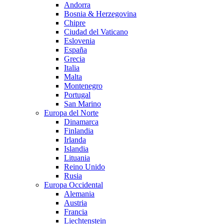
Andorra
Bosnia & Herzegovina
Chipre
Ciudad del Vaticano
Eslovenia
España
Grecia
Italia
Malta
Montenegro
Portugal
San Marino
Europa del Norte
Dinamarca
Finlandia
Irlanda
Islandia
Lituania
Reino Unido
Rusia
Europa Occidental
Alemania
Austria
Francia
Liechtenstein