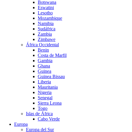
Botswana
Eswatini
Lesotho
Mozambique
Namibia
Sudáfrica
Zambia
Zimbawe
África Occidental
Benin
Costa de Marfil
Gambia
Ghana
Guinea
Guinea Bissau
Liberia
Mauritania
Nigeria
Senegal
Sierra Leona
Togo
Islas de África
Cabo Verde
Europa
Europa del Sur