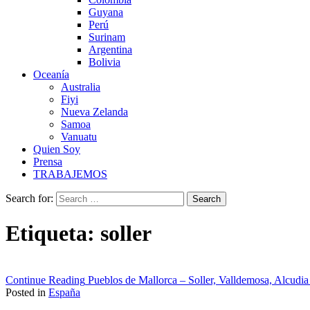
Guyana
Perú
Surinam
Argentina
Bolivia
Oceanía
Australia
Fiyi
Nueva Zelanda
Samoa
Vanuatu
Quien Soy
Prensa
TRABAJEMOS
Search for:
Etiqueta:
soller
Continue Reading
Pueblos de Mallorca – Soller, Valldemosa, Alcudia
Posted in
España