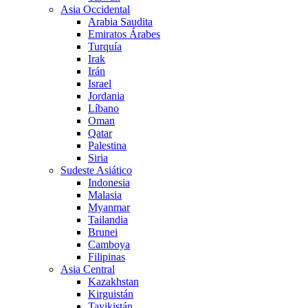
Asia Occidental
Arabia Saudita
Emiratos Árabes
Turquía
Irak
Irán
Israel
Jordania
Líbano
Oman
Qatar
Palestina
Siria
Sudeste Asiático
Indonesia
Malasia
Myanmar
Tailandia
Brunei
Camboya
Filipinas
Asia Central
Kazakhstan
Kirguistán
Tayikistán