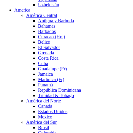
Uzbekistán
America
América Central
Antigua y Barbuda
Bahamas
Barbados
Curacao (Hol)
Belize
El Salvador
Grenada
Costa Rica
Cuba
Guadalupe (Fr)
Jamaica
Martinica (Fr)
Panamá
República Dominicana
Trinidad & Tobago
América del Norte
Canada
Estados Unidos
Mexico
América del Sur
Brasil
Colombia