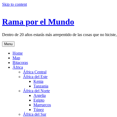
Skip to content
Rama por el Mundo
Dentro de 20 años estarás más arrepentido de las cosas que no hiciste,
Menu
Home
Map
Bitacoras
África
África Central
África del Este
Kenia
Tanzania
África del Norte
Argelia
Egipto
Marruecos
Túnez
África del Sur