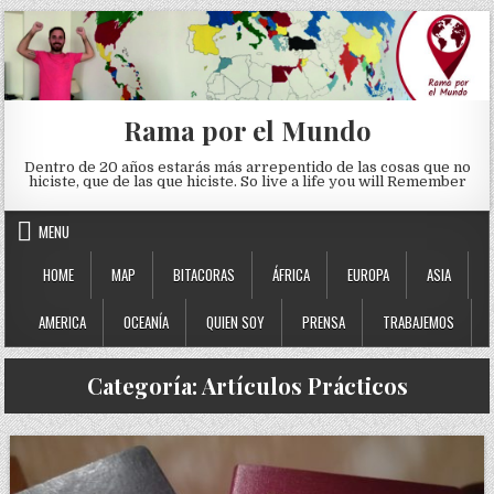
Skip to content
Rama por el Mundo
Dentro de 20 años estarás más arrepentido de las cosas que no
hiciste, que de las que hiciste. So live a life you will Remember
MENU
HOME
MAP
BITACORAS
ÁFRICA
EUROPA
ASIA
AMERICA
OCEANÍA
QUIEN SOY
PRENSA
TRABAJEMOS
Categoría:
Artículos Prácticos