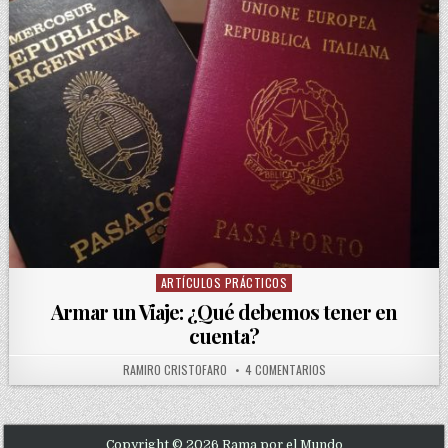
ARTÍCULOS PRÁCTICOS
Posted in
Armar un Viaje: ¿Qué debemos tener en
cuenta?
AUTHOR:
EN ARMAR UN VIAJE: ¿Q
RAMIRO CRISTOFARO
4 COMENTARIOS
Copyright © 2026 Rama por el Mundo