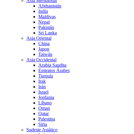
Asia Meridional
Afghanistán
India
Maldivas
Nepal
Pakistán
Sri Lanka
Asia Oriental
China
Japon
Taiwán
Asia Occidental
Arabia Saudita
Emiratos Árabes
Turquía
Irak
Irán
Israel
Jordania
Líbano
Oman
Qatar
Palestina
Siria
Sudeste Asiático