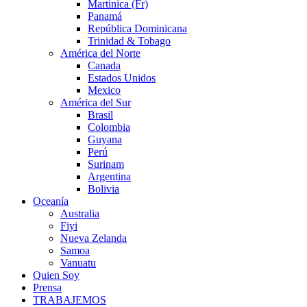
Martinica (Fr)
Panamá
República Dominicana
Trinidad & Tobago
América del Norte
Canada
Estados Unidos
Mexico
América del Sur
Brasil
Colombia
Guyana
Perú
Surinam
Argentina
Bolivia
Oceanía
Australia
Fiyi
Nueva Zelanda
Samoa
Vanuatu
Quien Soy
Prensa
TRABAJEMOS