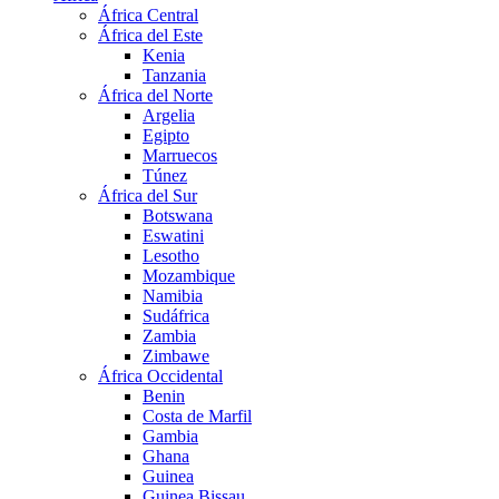
África Central
África del Este
Kenia
Tanzania
África del Norte
Argelia
Egipto
Marruecos
Túnez
África del Sur
Botswana
Eswatini
Lesotho
Mozambique
Namibia
Sudáfrica
Zambia
Zimbawe
África Occidental
Benin
Costa de Marfil
Gambia
Ghana
Guinea
Guinea Bissau