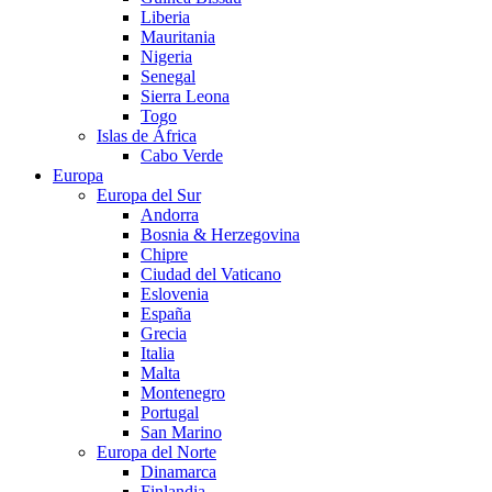
Liberia
Mauritania
Nigeria
Senegal
Sierra Leona
Togo
Islas de África
Cabo Verde
Europa
Europa del Sur
Andorra
Bosnia & Herzegovina
Chipre
Ciudad del Vaticano
Eslovenia
España
Grecia
Italia
Malta
Montenegro
Portugal
San Marino
Europa del Norte
Dinamarca
Finlandia