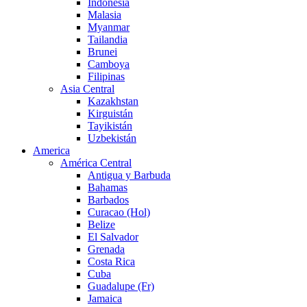
Indonesia
Malasia
Myanmar
Tailandia
Brunei
Camboya
Filipinas
Asia Central
Kazakhstan
Kirguistán
Tayikistán
Uzbekistán
America
América Central
Antigua y Barbuda
Bahamas
Barbados
Curacao (Hol)
Belize
El Salvador
Grenada
Costa Rica
Cuba
Guadalupe (Fr)
Jamaica