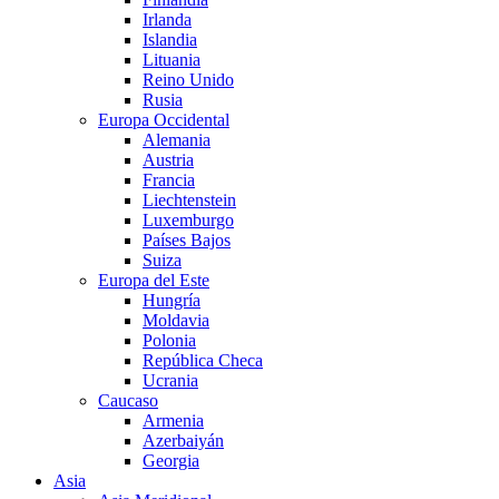
Irlanda
Islandia
Lituania
Reino Unido
Rusia
Europa Occidental
Alemania
Austria
Francia
Liechtenstein
Luxemburgo
Países Bajos
Suiza
Europa del Este
Hungría
Moldavia
Polonia
República Checa
Ucrania
Caucaso
Armenia
Azerbaiyán
Georgia
Asia