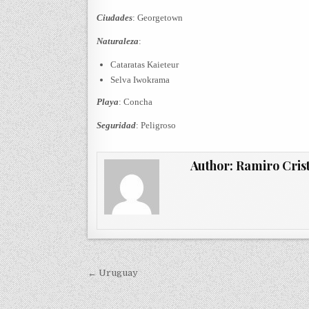
Ciudades
: Georgetown
Naturaleza
:
Cataratas Kaieteur
Selva Iwokrama
Playa
: Concha
Seguridad
: Peligroso
Author:
Ramiro Cris
Navegación de entradas
← Uruguay