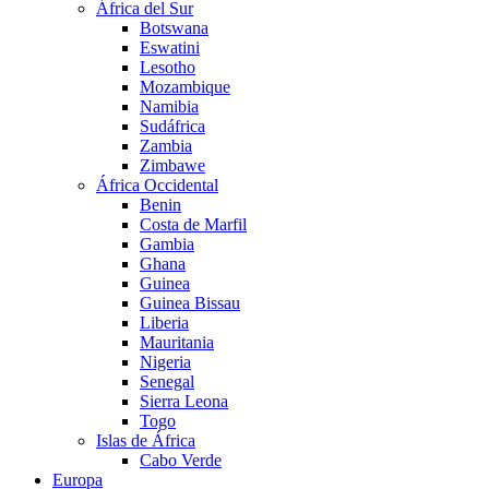
África del Sur
Botswana
Eswatini
Lesotho
Mozambique
Namibia
Sudáfrica
Zambia
Zimbawe
África Occidental
Benin
Costa de Marfil
Gambia
Ghana
Guinea
Guinea Bissau
Liberia
Mauritania
Nigeria
Senegal
Sierra Leona
Togo
Islas de África
Cabo Verde
Europa