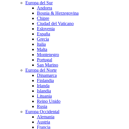
Europa del Sur
Andorra
Bosnia & Herzegovina
Chipre
Ciudad del Vaticano
Eslovenia
España
Grecia
Italia
Malta
Montenegro
Portugal
San Marino
Europa del Norte
Dinamarca
Finlandia
Irlanda
Islandia
Lituania
Reino Unido
Rusia
Europa Occidental
Alemania
Austria
Francia