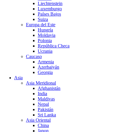
Liechtenstein
Luxemburgo
Países Bajos
Suiza
Europa del Este
Hungría
Moldavia
Polonia
República Checa
Ucrania
Caucaso
Armenia
Azerbaiyán
Georgia
Asia
Asia Meridional
Afghanistán
India
Maldivas
Nepal
Pakistán
Sri Lanka
Asia Oriental
China
Japon