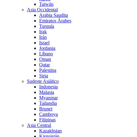
Taiwán
Asia Occidental
Arabia Saudita
Emiratos Árabes
Turquía
Irak
Irán
Israel
Jordania
Líbano
Oman
Qatar
Palestina
Siria
Sudeste Asiático
Indonesia
Malasia
Myanmar
Tailandia
Brunei
Camboya
Filipinas
Asia Central
Kazakhstan
Kirguistán