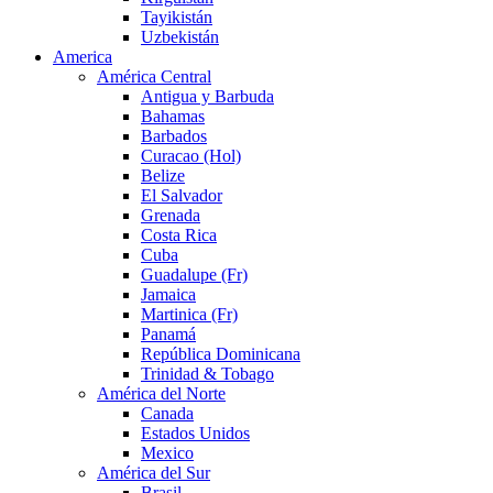
Tayikistán
Uzbekistán
America
América Central
Antigua y Barbuda
Bahamas
Barbados
Curacao (Hol)
Belize
El Salvador
Grenada
Costa Rica
Cuba
Guadalupe (Fr)
Jamaica
Martinica (Fr)
Panamá
República Dominicana
Trinidad & Tobago
América del Norte
Canada
Estados Unidos
Mexico
América del Sur
Brasil