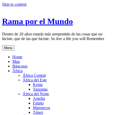
Skip to content
Rama por el Mundo
Dentro de 20 años estarás más arrepentido de las cosas que no
hiciste, que de las que hiciste. So live a life you will Remember
Menu
Home
Map
Bitacoras
África
África Central
África del Este
Kenia
Tanzania
África del Norte
Argelia
Egipto
Marruecos
Túnez