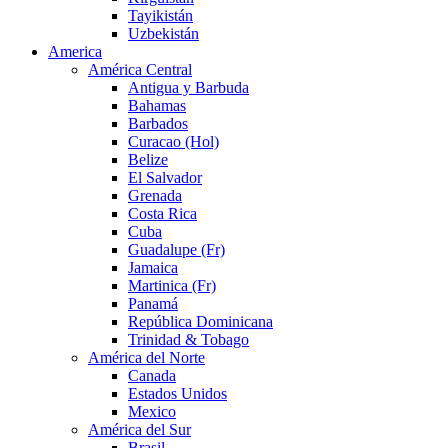
Tayikistán
Uzbekistán
America
América Central
Antigua y Barbuda
Bahamas
Barbados
Curacao (Hol)
Belize
El Salvador
Grenada
Costa Rica
Cuba
Guadalupe (Fr)
Jamaica
Martinica (Fr)
Panamá
República Dominicana
Trinidad & Tobago
América del Norte
Canada
Estados Unidos
Mexico
América del Sur
Brasil