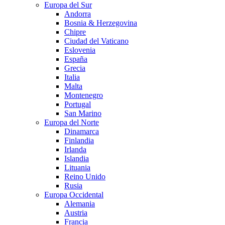
Europa del Sur
Andorra
Bosnia & Herzegovina
Chipre
Ciudad del Vaticano
Eslovenia
España
Grecia
Italia
Malta
Montenegro
Portugal
San Marino
Europa del Norte
Dinamarca
Finlandia
Irlanda
Islandia
Lituania
Reino Unido
Rusia
Europa Occidental
Alemania
Austria
Francia