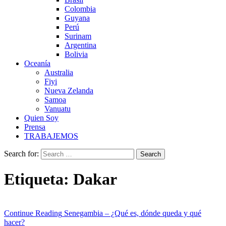
Colombia
Guyana
Perú
Surinam
Argentina
Bolivia
Oceanía
Australia
Fiyi
Nueva Zelanda
Samoa
Vanuatu
Quien Soy
Prensa
TRABAJEMOS
Search for:
Etiqueta:
Dakar
Continue Reading
Senegambia – ¿Qué es, dónde queda y qué
hacer?