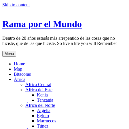
Skip to content
Rama por el Mundo
Dentro de 20 años estarás más arrepentido de las cosas que no
hiciste, que de las que hiciste. So live a life you will Remember
Menu
Home
Map
Bitacoras
África
África Central
África del Este
Kenia
Tanzania
África del Norte
Argelia
Egipto
Marruecos
Túnez