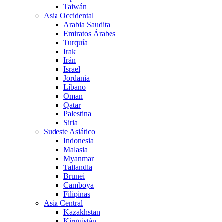
Taiwán
Asia Occidental
Arabia Saudita
Emiratos Árabes
Turquía
Irak
Irán
Israel
Jordania
Líbano
Oman
Qatar
Palestina
Siria
Sudeste Asiático
Indonesia
Malasia
Myanmar
Tailandia
Brunei
Camboya
Filipinas
Asia Central
Kazakhstan
Kirguistán