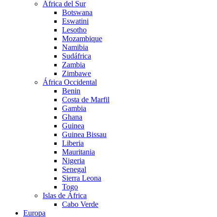
África del Sur
Botswana
Eswatini
Lesotho
Mozambique
Namibia
Sudáfrica
Zambia
Zimbawe
África Occidental
Benin
Costa de Marfil
Gambia
Ghana
Guinea
Guinea Bissau
Liberia
Mauritania
Nigeria
Senegal
Sierra Leona
Togo
Islas de África
Cabo Verde
Europa