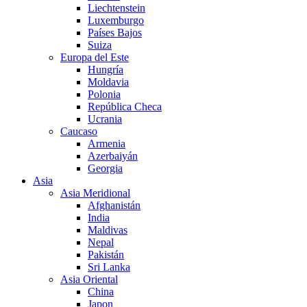
Liechtenstein
Luxemburgo
Países Bajos
Suiza
Europa del Este
Hungría
Moldavia
Polonia
República Checa
Ucrania
Caucaso
Armenia
Azerbaiyán
Georgia
Asia
Asia Meridional
Afghanistán
India
Maldivas
Nepal
Pakistán
Sri Lanka
Asia Oriental
China
Japon