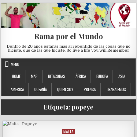
Skip to content
Rama por el Mundo
Dentro de 20 años estarás más arrepentido de las cosas que no
hiciste, que de las que hiciste. So live a life you will Remember
MENU
HOME
MAP
BITACORAS
ÁFRICA
EUROPA
ASIA
AMERICA
OCEANÍA
QUIEN SOY
PRENSA
TRABAJEMOS
Etiqueta:
popeye
MALTA
Posted in