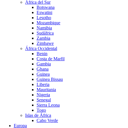
África del Sur
Botswana
Eswatini
Lesotho
Mozambique
Namibia
Sudáfrica
Zambia
Zimbawe
África Occidental
Benin
Costa de Marfil
Gambia
Ghana
Guinea
Guinea Bissau
Liberia
Mauritania
Nigeria
Senegal
Sierra Leona
Togo
Islas de África
Cabo Verde
Europa