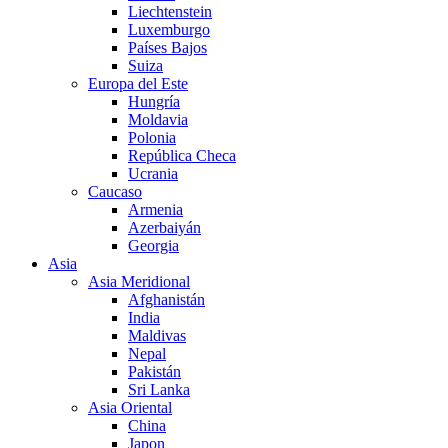
Liechtenstein
Luxemburgo
Países Bajos
Suiza
Europa del Este
Hungría
Moldavia
Polonia
República Checa
Ucrania
Caucaso
Armenia
Azerbaiyán
Georgia
Asia
Asia Meridional
Afghanistán
India
Maldivas
Nepal
Pakistán
Sri Lanka
Asia Oriental
China
Japon