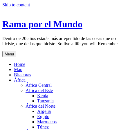
Skip to content
Rama por el Mundo
Dentro de 20 años estarás más arrepentido de las cosas que no
hiciste, que de las que hiciste. So live a life you will Remember
Menu
Home
Map
Bitacoras
África
África Central
África del Este
Kenia
Tanzania
África del Norte
Argelia
Egipto
Marruecos
Túnez