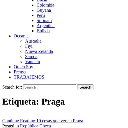
Colombia
Guyana
Perú
Surinam
Argentina
Bolivia
Oceanía
Australia
Fiyi
Nueva Zelanda
Samoa
Vanuatu
Quien Soy
Prensa
TRABAJEMOS
Search for:
Etiqueta:
Praga
Continue Reading
10 cosas que ver en Praga
Posted in
República Checa