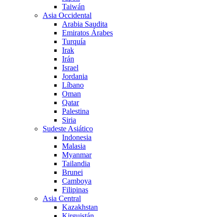
Taiwán
Asia Occidental
Arabia Saudita
Emiratos Árabes
Turquía
Irak
Irán
Israel
Jordania
Líbano
Oman
Qatar
Palestina
Siria
Sudeste Asiático
Indonesia
Malasia
Myanmar
Tailandia
Brunei
Camboya
Filipinas
Asia Central
Kazakhstan
Kirguistán