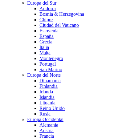
Europa del Sur
Andorra
Bosnia & Herzegovina
Chipre
Ciudad del Vaticano
Eslovenia
España
Grecia
Italia
Malta
Montenegro
Portugal
San Marino
Europa del Norte
Dinamarca
Finlandia
Irlanda
Islandia
Lituania
Reino Unido
Rusia
Europa Occidental
Alemania
Austria
Francia