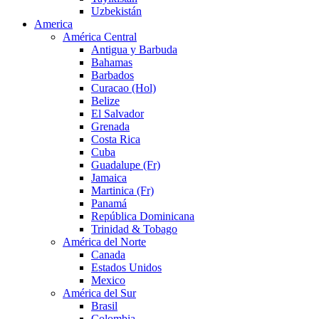
Uzbekistán
America
América Central
Antigua y Barbuda
Bahamas
Barbados
Curacao (Hol)
Belize
El Salvador
Grenada
Costa Rica
Cuba
Guadalupe (Fr)
Jamaica
Martinica (Fr)
Panamá
República Dominicana
Trinidad & Tobago
América del Norte
Canada
Estados Unidos
Mexico
América del Sur
Brasil
Colombia