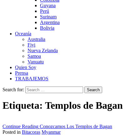
Guyana
Perú
Surinam
Argentina
Bolivia
Oceanía
Australia
Fiyi
Nueva Zelanda
Samoa
Vanuatu
Quien Soy
Prensa
TRABAJEMOS
Search for:
Etiqueta:
Templos de Bagan
Continue Reading
Conozcamos Los Templos de Bagan
Posted in
Bitacoras
Myanmar