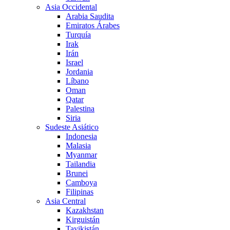
Asia Occidental
Arabia Saudita
Emiratos Árabes
Turquía
Irak
Irán
Israel
Jordania
Líbano
Oman
Qatar
Palestina
Siria
Sudeste Asiático
Indonesia
Malasia
Myanmar
Tailandia
Brunei
Camboya
Filipinas
Asia Central
Kazakhstan
Kirguistán
Tayikistán