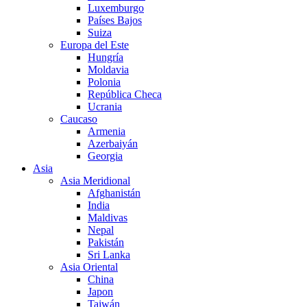
Luxemburgo
Países Bajos
Suiza
Europa del Este
Hungría
Moldavia
Polonia
República Checa
Ucrania
Caucaso
Armenia
Azerbaiyán
Georgia
Asia
Asia Meridional
Afghanistán
India
Maldivas
Nepal
Pakistán
Sri Lanka
Asia Oriental
China
Japon
Taiwán