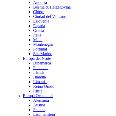
Andorra
Bosnia & Herzegovina
Chipre
Ciudad del Vaticano
Eslovenia
España
Grecia
Italia
Malta
Montenegro
Portugal
San Marino
Europa del Norte
Dinamarca
Finlandia
Irlanda
Islandia
Lituania
Reino Unido
Rusia
Europa Occidental
Alemania
Austria
Francia
Liechtenstein