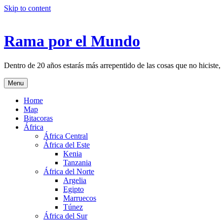
Skip to content
Rama por el Mundo
Dentro de 20 años estarás más arrepentido de las cosas que no hiciste,
Menu
Home
Map
Bitacoras
África
África Central
África del Este
Kenia
Tanzania
África del Norte
Argelia
Egipto
Marruecos
Túnez
África del Sur