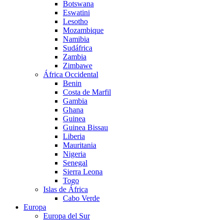
Botswana
Eswatini
Lesotho
Mozambique
Namibia
Sudáfrica
Zambia
Zimbawe
África Occidental
Benin
Costa de Marfil
Gambia
Ghana
Guinea
Guinea Bissau
Liberia
Mauritania
Nigeria
Senegal
Sierra Leona
Togo
Islas de África
Cabo Verde
Europa
Europa del Sur