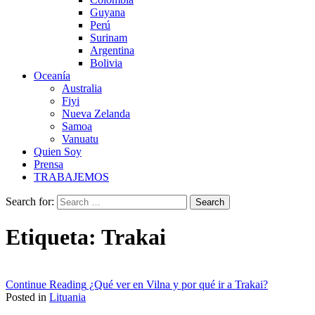
Guyana
Perú
Surinam
Argentina
Bolivia
Oceanía
Australia
Fiyi
Nueva Zelanda
Samoa
Vanuatu
Quien Soy
Prensa
TRABAJEMOS
Search for:
Etiqueta:
Trakai
Continue Reading
¿Qué ver en Vilna y por qué ir a Trakai?
Posted in
Lituania