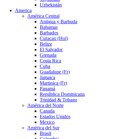
Uzbekistán
America
América Central
Antigua y Barbuda
Bahamas
Barbados
Curacao (Hol)
Belize
El Salvador
Grenada
Costa Rica
Cuba
Guadalupe (Fr)
Jamaica
Martinica (Fr)
Panamá
República Dominicana
Trinidad & Tobago
América del Norte
Canada
Estados Unidos
Mexico
América del Sur
Brasil
Colombia