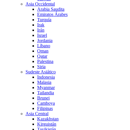
Asia Occidental
Arabia Saudita
Emiratos Árabes
Turquía
Irak
Irán
Israel
Jordania
Líbano
Oman
Qatar
Palestina
Siria
Sudeste Asiático
Indonesia
Malasia
Myanmar
Tailandia
Brunei
Camboya
Filipinas
Asia Central
Kazakhstan
Kirguistán
Tayikistán