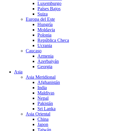
Luxemburgo
Países Bajos
Suiza
Europa del Este
Hungría
Moldavia
Polonia
República Checa
Ucrania
Caucaso
Armenia
Azerbaiyán
Georgia
Asia
Asia Meridional
Afghanistán
India
Maldivas
Nepal
Pakistán
Sri Lanka
Asia Oriental
China
Japon
Taiwán