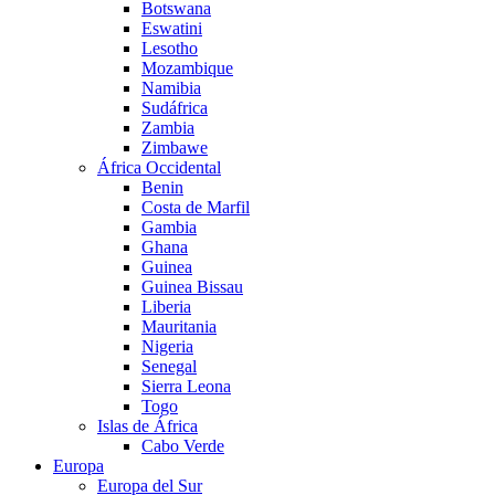
Botswana
Eswatini
Lesotho
Mozambique
Namibia
Sudáfrica
Zambia
Zimbawe
África Occidental
Benin
Costa de Marfil
Gambia
Ghana
Guinea
Guinea Bissau
Liberia
Mauritania
Nigeria
Senegal
Sierra Leona
Togo
Islas de África
Cabo Verde
Europa
Europa del Sur