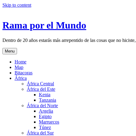
Skip to content
Rama por el Mundo
Dentro de 20 años estarás más arrepentido de las cosas que no hiciste,
Menu
Home
Map
Bitacoras
África
África Central
África del Este
Kenia
Tanzania
África del Norte
Argelia
Egipto
Marruecos
Túnez
África del Sur