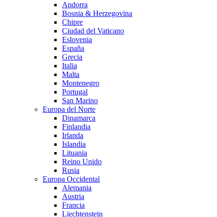
Andorra
Bosnia & Herzegovina
Chipre
Ciudad del Vaticano
Eslovenia
España
Grecia
Italia
Malta
Montenegro
Portugal
San Marino
Europa del Norte
Dinamarca
Finlandia
Irlanda
Islandia
Lituania
Reino Unido
Rusia
Europa Occidental
Alemania
Austria
Francia
Liechtenstein