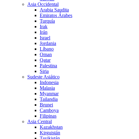
Asia Occidental
Arabia Saudita
Emiratos Árabes
Turquía
Irak
Irán
Israel
Jordania
Líbano
Oman
Qatar
Palestina
Siria
Sudeste Asiático
Indonesia
Malasia
Myanmar
Tailandia
Brunei
Camboya
Filipinas
Asia Central
Kazakhstan
Kirguistán
Tayikistán