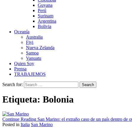
Guyana
Perú
Surinam
Argentina
Bolivia
Oceanía
Australia
Fiyi
Nueva Zelanda
Samoa
Vanuatu
Quien Soy
Prensa
TRABAJEMOS
Search for:
Etiqueta:
Bolonia
Continue Reading
San Marino: el extraño caso de un país dentro de o
Posted in
Italia
San Marino