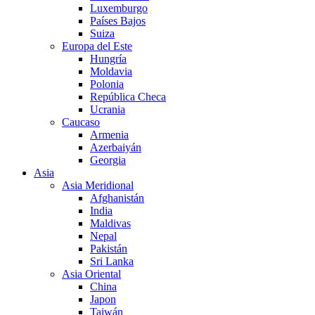
Luxemburgo
Países Bajos
Suiza
Europa del Este
Hungría
Moldavia
Polonia
República Checa
Ucrania
Caucaso
Armenia
Azerbaiyán
Georgia
Asia
Asia Meridional
Afghanistán
India
Maldivas
Nepal
Pakistán
Sri Lanka
Asia Oriental
China
Japon
Taiwán