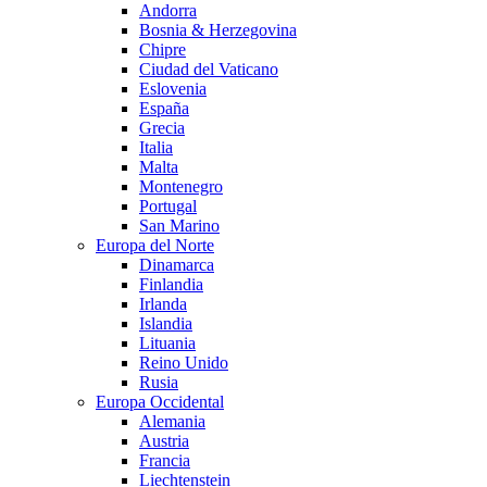
Andorra
Bosnia & Herzegovina
Chipre
Ciudad del Vaticano
Eslovenia
España
Grecia
Italia
Malta
Montenegro
Portugal
San Marino
Europa del Norte
Dinamarca
Finlandia
Irlanda
Islandia
Lituania
Reino Unido
Rusia
Europa Occidental
Alemania
Austria
Francia
Liechtenstein