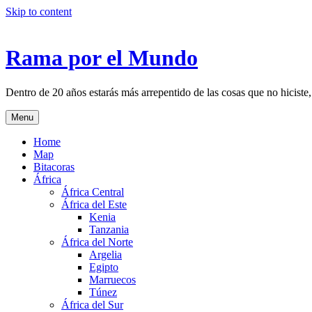
Skip to content
Rama por el Mundo
Dentro de 20 años estarás más arrepentido de las cosas que no hiciste,
Menu
Home
Map
Bitacoras
África
África Central
África del Este
Kenia
Tanzania
África del Norte
Argelia
Egipto
Marruecos
Túnez
África del Sur