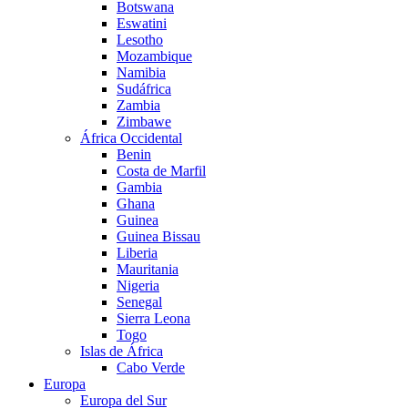
Botswana
Eswatini
Lesotho
Mozambique
Namibia
Sudáfrica
Zambia
Zimbawe
África Occidental
Benin
Costa de Marfil
Gambia
Ghana
Guinea
Guinea Bissau
Liberia
Mauritania
Nigeria
Senegal
Sierra Leona
Togo
Islas de África
Cabo Verde
Europa
Europa del Sur