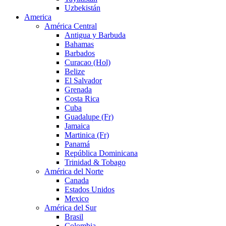
Uzbekistán
America
América Central
Antigua y Barbuda
Bahamas
Barbados
Curacao (Hol)
Belize
El Salvador
Grenada
Costa Rica
Cuba
Guadalupe (Fr)
Jamaica
Martinica (Fr)
Panamá
República Dominicana
Trinidad & Tobago
América del Norte
Canada
Estados Unidos
Mexico
América del Sur
Brasil
Colombia