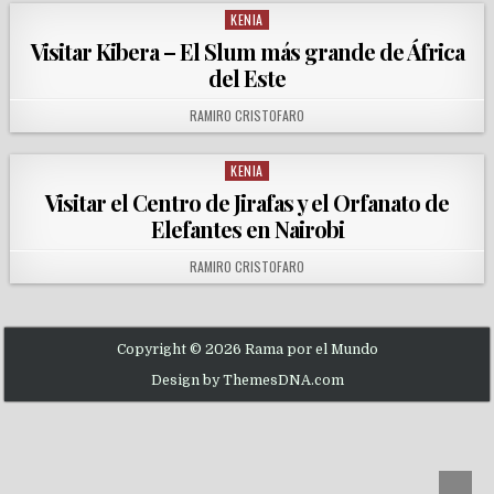
KENIA
Posted in
Visitar Kibera – El Slum más grande de África
del Este
AUTHOR:
RAMIRO CRISTOFARO
KENIA
Posted in
Visitar el Centro de Jirafas y el Orfanato de
Elefantes en Nairobi
AUTHOR:
RAMIRO CRISTOFARO
Copyright © 2026 Rama por el Mundo
Design by ThemesDNA.com