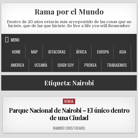
Skip to content
Rama por el Mundo
Dentro de 20 años estarás más arrepentido de las cosas que no
hiciste, que de las que hiciste. So live a life you will Remember
MENU
HOME
MAP
BITACORAS
ÁFRICA
EUROPA
ASIA
AMERICA
OCEANÍA
QUIEN SOY
PRENSA
TRABAJEMOS
Etiqueta:
Nairobi
KENIA
Posted in
Parque Nacional de Nairobi – El único dentro
de una Ciudad
AUTHOR:
RAMIRO CRISTOFARO