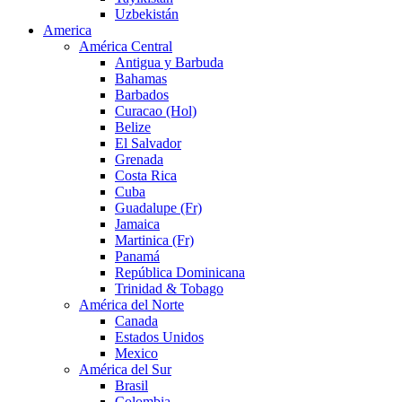
Uzbekistán
America
América Central
Antigua y Barbuda
Bahamas
Barbados
Curacao (Hol)
Belize
El Salvador
Grenada
Costa Rica
Cuba
Guadalupe (Fr)
Jamaica
Martinica (Fr)
Panamá
República Dominicana
Trinidad & Tobago
América del Norte
Canada
Estados Unidos
Mexico
América del Sur
Brasil
Colombia