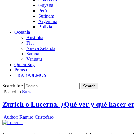
Guyana
Perú
Surinam
Argentina
Bolivia
Oceanía
Australia
Fiyi
Nueva Zelanda
Samoa
Vanuatu
Quien Soy
Prensa
TRABAJEMOS
Search for:
Posted in
Suiza
Zurich o Lucerna. ¿Qué ver y qué hacer e
Author:
Ramiro Cristofaro