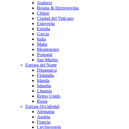
Andorra
Bosnia & Herzegovina
Chipre
Ciudad del Vaticano
Eslovenia
España
Grecia
Italia
Malta
Montenegro
Portugal
San Marino
Europa del Norte
Dinamarca
Finlandia
Irlanda
Islandia
Lituania
Reino Unido
Rusia
Europa Occidental
Alemania
Austria
Francia
Liechtenstein