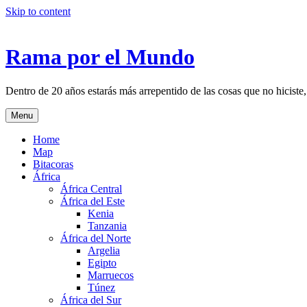
Skip to content
Rama por el Mundo
Dentro de 20 años estarás más arrepentido de las cosas que no hiciste,
Menu
Home
Map
Bitacoras
África
África Central
África del Este
Kenia
Tanzania
África del Norte
Argelia
Egipto
Marruecos
Túnez
África del Sur