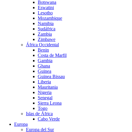
Botswana
Eswatini
Lesotho
Mozambique
Namibia
Sudáfrica
Zambia
Zimbawe
África Occidental
Benin
Costa de Marfil
Gambia
Ghana
Guinea
Guinea Bissau
Liberia
Mauritania
Nigeria
Senegal
Sierra Leona
Togo
Islas de África
Cabo Verde
Europa
Europa del Sur