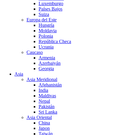
Luxemburgo
Países Bajos
Suiza
Europa del Este
Hungría
Moldavia
Polonia
República Checa
Ucrania
Caucaso
Armenia
Azerbaiyán
Georgia
Asia
Asia Meridional
Afghanistán
India
Maldivas
Nepal
Pakistán
Sri Lanka
Asia Oriental
China
Japon
Taiwán